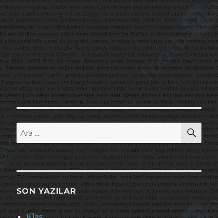
AR
Ara:
SON YAZILAR
Klas