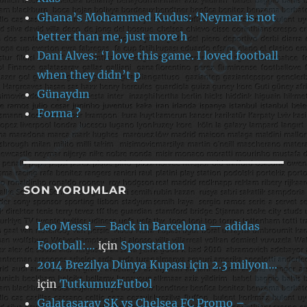
Ghana’s Mohammed Kudus: ‘Neymar is not
better than me, just more h
Dani Alves: ‘I love this game. I loved football
when they didn’t p
Günaydın
Forma ?
SON YORUMLAR
Leo Messi — Back in Barcelona — adidas
Football:…
için
Sporstation
2014 Brezilya Dünya Kupası için 2.3 milyon…
için
TutkumuzFutbol
Galatasaray SK vs Chelsea FC Promo –