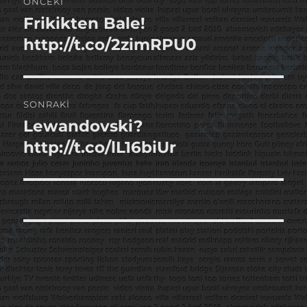
ÖNCEKI
gezinmesi
Frikikten Bale!
Önceki
yazı:
http://t.co/2zimRPU0
SONRAKI
Lewandovski?
Sonraki
yazı:
http://t.co/lL16biUr