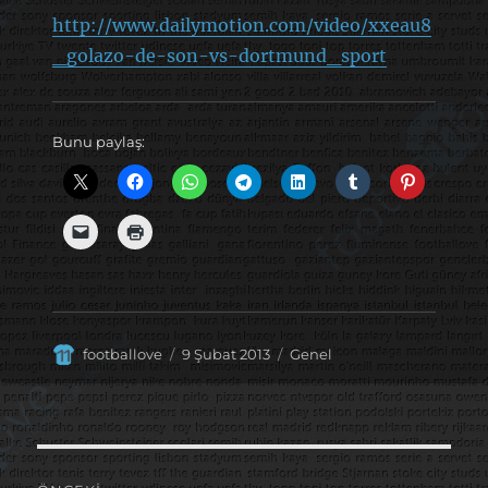
http://www.dailymotion.com/video/xxeau8
_golazo-de-son-vs-dortmund_sport
Bunu paylaş:
Yazar
Yayın
Kategoriler
footballove
9 Şubat 2013
Genel
tarihi
Yazı