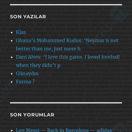
SON YAZILAR
Klas
Ghana’s Mohammed Kudus: ‘Neymar is not
better than me, just more h
Dani Alves: ‘I love this game. I loved football
when they didn’t p
Günaydın
Forma ?
SON YORUMLAR
Leo Messi — Back in Barcelona — adidas