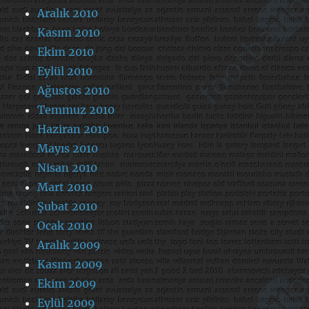
Aralık 2010
Kasım 2010
Ekim 2010
Eylül 2010
Ağustos 2010
Temmuz 2010
Haziran 2010
Mayıs 2010
Nisan 2010
Mart 2010
Şubat 2010
Ocak 2010
Aralık 2009
Kasım 2009
Ekim 2009
Eylül 2009