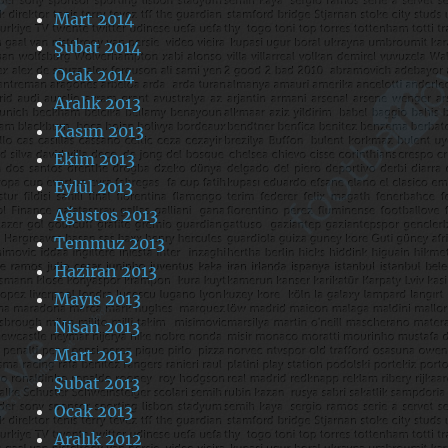
Mart 2014
Şubat 2014
Ocak 2014
Aralık 2013
Kasım 2013
Ekim 2013
Eylül 2013
Ağustos 2013
Temmuz 2013
Haziran 2013
Mayıs 2013
Nisan 2013
Mart 2013
Şubat 2013
Ocak 2013
Aralık 2012