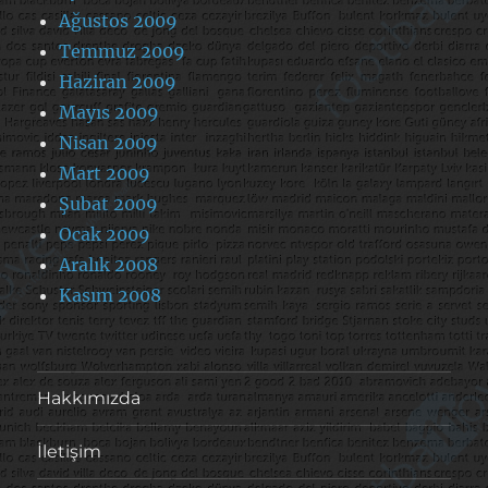
Ağustos 2009
Temmuz 2009
Haziran 2009
Mayıs 2009
Nisan 2009
Mart 2009
Şubat 2009
Ocak 2009
Aralık 2008
Kasım 2008
Hakkımızda
İletişim