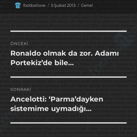
Yazar
Yayın
Kategoriler
footballove
5 Şubat 2013
Genel
tarihi
Yazı
ÖNCEKI
gezinmesi
Ronaldo olmak da zor. Adamı
Önceki
yazı:
Portekiz’de bile…
SONRAKI
Ancelotti: ‘Parma’dayken
Sonraki
yazı:
sistemime uymadığı…