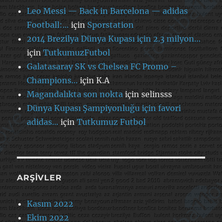
Leo Messi — Back in Barcelona — adidas
Football:…
için
Sporstation
2014 Brezilya Dünya Kupası için 2.3 milyon…
için
TutkumuzFutbol
Galatasaray SK vs Chelsea FC Promo –
Champions…
için
K.A
Magandalıkta son nokta
için
selinsss
Dünya Kupası Şampiyonluğu için favori
adidas…
için
Tutkumuz Futbol
ARŞIVLER
Kasım 2022
Ekim 2022