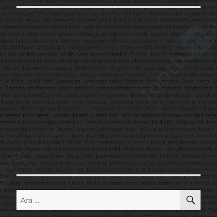
AR
Ara: