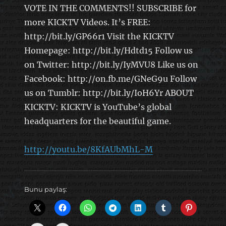
VOTE IN THE COMMENTS!! SUBSCRIBE for
more KICKTV Videos. It’s FREE:
http://bit.ly/GP66r1 Visit the KICKTV
Homepage: http://bit.ly/Hdtd15 Follow us
on Twitter: http://bit.ly/IyMVU8 Like us on
Facebook: http://on.fb.me/GNeG9u Follow
us on Tumblr: http://bit.ly/IoH6Yr ABOUT
KICKTV: KICKTV is YouTube’s global
headquarters for the beautiful game.
http://youtu.be/8KfAUbMhL-M
Bunu paylaş: