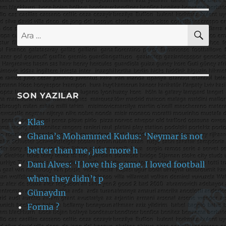
AR
Ara:
SON YAZILAR
Klas
Ghana’s Mohammed Kudus: ‘Neymar is not
better than me, just more h
Dani Alves: ‘I love this game. I loved football
when they didn’t p
Günaydın
Forma ?