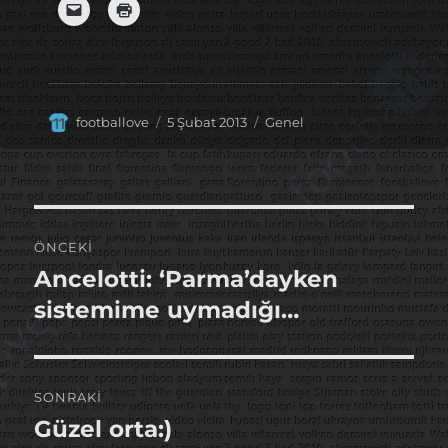
Yazar
Yayın
Kategoriler
footballove
5 Şubat 2013
Genel
tarihi
Yazı
ÖNCEKI
gezinmesi
Ancelotti: ‘Parma’dayken
Önceki
yazı:
sistemime uymadığı…
SONRAKI
Güzel orta:)
Sonraki