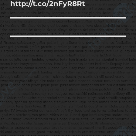
yazı:
http://t.co/2nFyR8Rt