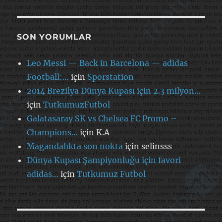
SON YORUMLAR
Leo Messi — Back in Barcelona — adidas
Football:…
için
Sporstation
2014 Brezilya Dünya Kupası için 2.3 milyon…
için
TutkumuzFutbol
Galatasaray SK vs Chelsea FC Promo –
Champions…
için
K.A
Magandalıkta son nokta
için
selinsss
Dünya Kupası Şampiyonluğu için favori
adidas…
için
Tutkumuz Futbol