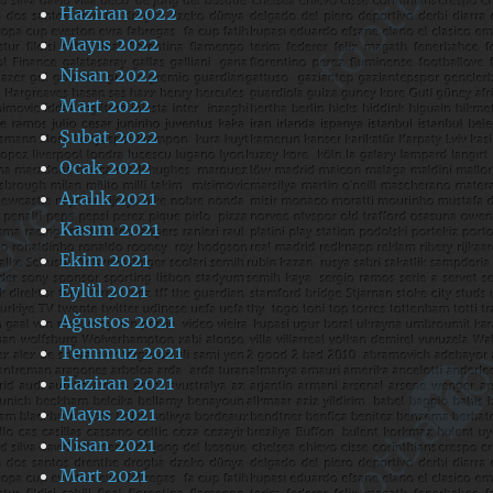
Haziran 2022
Mayıs 2022
Nisan 2022
Mart 2022
Şubat 2022
Ocak 2022
Aralık 2021
Kasım 2021
Ekim 2021
Eylül 2021
Ağustos 2021
Temmuz 2021
Haziran 2021
Mayıs 2021
Nisan 2021
Mart 2021