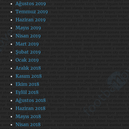
Ağustos 2019
Temmuz 2019
Haziran 2019
Mayıs 2019
Nisan 2019
Mart 2019
Şubat 2019
Ocak 2019
Aralık 2018
Kasım 2018
Ekim 2018
Eylül 2018
Ağustos 2018
Haziran 2018
Mayıs 2018
Nisan 2018