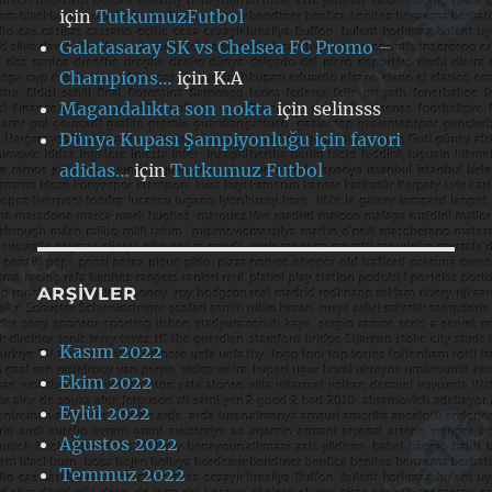
için
TutkumuzFutbol
Galatasaray SK vs Chelsea FC Promo –
Champions…
için
K.A
Magandalıkta son nokta
için
selinsss
Dünya Kupası Şampiyonluğu için favori
adidas…
için
Tutkumuz Futbol
ARŞIVLER
Kasım 2022
Ekim 2022
Eylül 2022
Ağustos 2022
Temmuz 2022