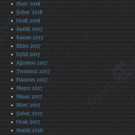
Mart 2018
Şubat 2018
Ocak 2018
Aralık 2017
Kasım 2017
Ekim 2017
Eylül 2017
Ağustos 2017
Temmuz 2017
Haziran 2017
Mayıs 2017
Nisan 2017
Mart 2017
Şubat 2017
Ocak 2017
Aralık 2016