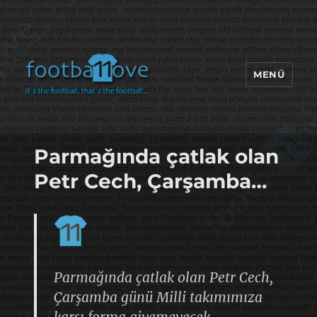
MENÜ
footbaLLove
Parmağında çatlak olan
Petr Cech, Çarşamba…
Parmağında çatlak olan Petr Cech,
Çarşamba günü Milli takımımıza
karşı forma giyemeyecek.