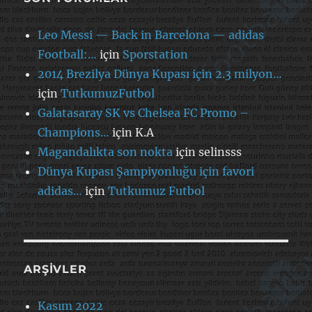
Leo Messi — Back in Barcelona — adidas
Football:…
için
Sporstation
2014 Brezilya Dünya Kupası için 2.3 milyon…
için
TutkumuzFutbol
Galatasaray SK vs Chelsea FC Promo –
Champions…
için
K.A
Magandalıkta son nokta
için
selinsss
Dünya Kupası Şampiyonluğu için favori
adidas…
için
Tutkumuz Futbol
ARŞIVLER
Kasım 2022