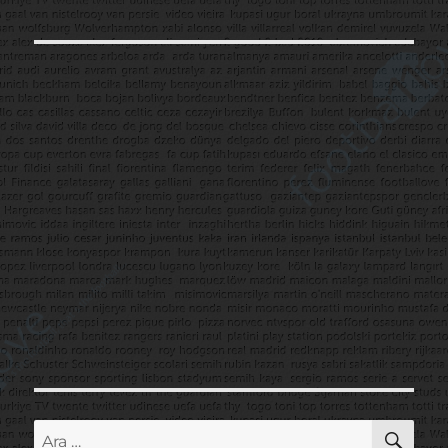
AR
Ara: