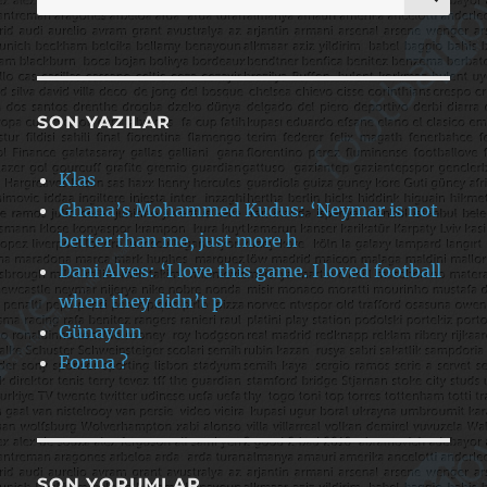
SON YAZILAR
Klas
Ghana’s Mohammed Kudus: ‘Neymar is not
better than me, just more h
Dani Alves: ‘I love this game. I loved football
when they didn’t p
Günaydın
Forma ?
SON YORUMLAR