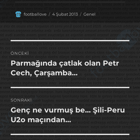
Yazar
Yayın
Kategoriler
footballove
4 Şubat 2013
Genel
tarihi
Yazı
ÖNCEKI
gezinmesi
Parmağında çatlak olan Petr
Önceki
yazı:
Cech, Çarşamba…
SONRAKI
Genç ne vurmuş be… Şili-Peru
Sonraki
yazı:
U2o maçından…