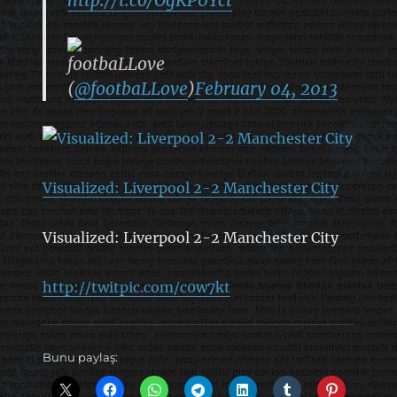
footbaLLove
(
@footbaLLove
)
February 04, 2013
Visualized: Liverpool 2-2 Manchester City
Visualized: Liverpool 2-2 Manchester City
http://twitpic.com/c0w7kt
Bunu paylaş: