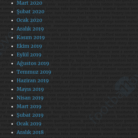
Mart 2020
Şubat 2020
Ocak 2020
Aralık 2019
Kasım 2019
Ekim 2019
Eylül 2019
Ağustos 2019
Temmuz 2019
Haziran 2019
Mayıs 2019
Nisan 2019
Mart 2019
Şubat 2019
Ocak 2019
Aralık 2018