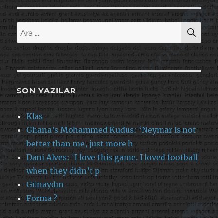
AR
Ara:
SON YAZILAR
Klas
Ghana’s Mohammed Kudus: ‘Neymar is not
better than me, just more h
Dani Alves: ‘I love this game. I loved football
when they didn’t p
Günaydın
Forma ?