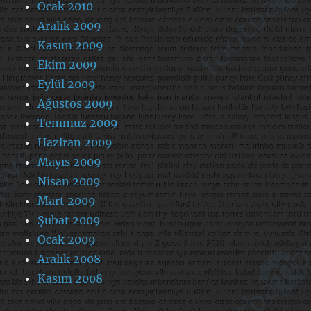
Ocak 2010
Aralık 2009
Kasım 2009
Ekim 2009
Eylül 2009
Ağustos 2009
Temmuz 2009
Haziran 2009
Mayıs 2009
Nisan 2009
Mart 2009
Şubat 2009
Ocak 2009
Aralık 2008
Kasım 2008