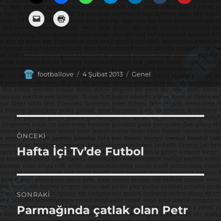
Yazar
Yayın
Kategoriler
footballove
4 Şubat 2013
Genel
tarihi
Yazı
ÖNCEKI
gezinmesi
Hafta İçi Tv’de Futbol
Önceki
yazı:
SONRAKI
Parmağında çatlak olan Petr
Sonraki