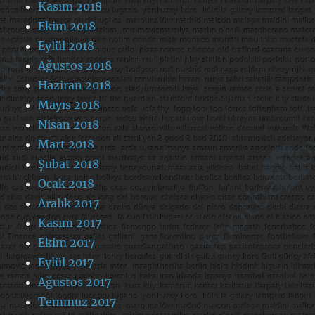
Kasım 2018
Ekim 2018
Eylül 2018
Ağustos 2018
Haziran 2018
Mayıs 2018
Nisan 2018
Mart 2018
Şubat 2018
Ocak 2018
Aralık 2017
Kasım 2017
Ekim 2017
Eylül 2017
Ağustos 2017
Temmuz 2017