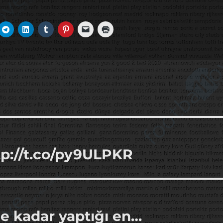
tp://t.co/py9ULPKR
ne kadar yaptığı en…