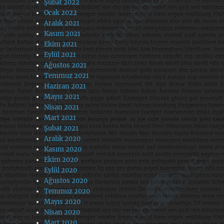
Şubat 2022
Ocak 2022
Aralık 2021
Kasım 2021
Ekim 2021
Eylül 2021
Ağustos 2021
Temmuz 2021
Haziran 2021
Mayıs 2021
Nisan 2021
Mart 2021
Şubat 2021
Aralık 2020
Kasım 2020
Ekim 2020
Eylül 2020
Ağustos 2020
Temmuz 2020
Mayıs 2020
Nisan 2020
Mart 2020