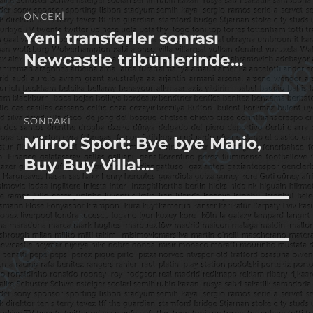
Yazı
ÖNCEKI
gezinmesi
Yeni transferler sonrası
Önceki
yazı:
Newcastle tribünlerinde…
SONRAKI
Mirror Sport: Bye bye Mario,
Sonraki
yazı:
Buy Buy Villa!…