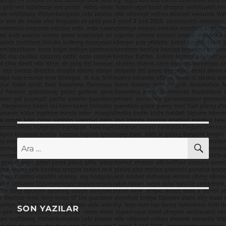
AR
Ara:
SON YAZILAR