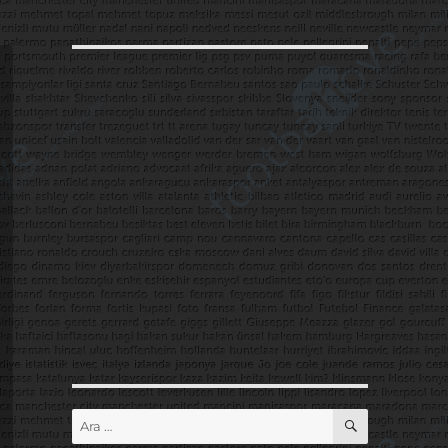
ARA
Ara: