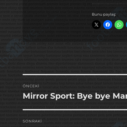
Bunu paylaş:
Yazı
ÖNCEKI
gezinmesi
Mirror Sport: Bye bye Mar
Önceki
yazı:
SONRAKI