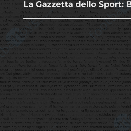
La Gazzetta dello Sport: 
Sonraki
yazı: