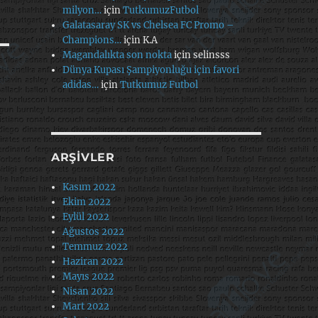
milyon…
için
TutkumuzFutbol
Galatasaray SK vs Chelsea FC Promo –
Champions…
için
K.A
Magandalıkta son nokta
için
selinsss
Dünya Kupası Şampiyonluğu için favori
adidas…
için
Tutkumuz Futbol
ARŞIVLER
Kasım 2022
Ekim 2022
Eylül 2022
Ağustos 2022
Temmuz 2022
Haziran 2022
Mayıs 2022
Nisan 2022
Mart 2022