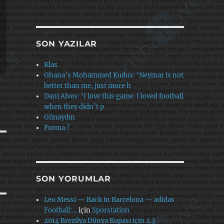
SON YAZILAR
Klas
Ghana’s Mohammed Kudus: ‘Neymar is not
better than me, just more h
Dani Alves: ‘I love this game. I loved football
when they didn’t p
Günaydın
Forma ?
SON YORUMLAR
Leo Messi — Back in Barcelona — adidas
Football:…
için
Sporstation
2014 Brezilya Dünya Kupası için 2.3