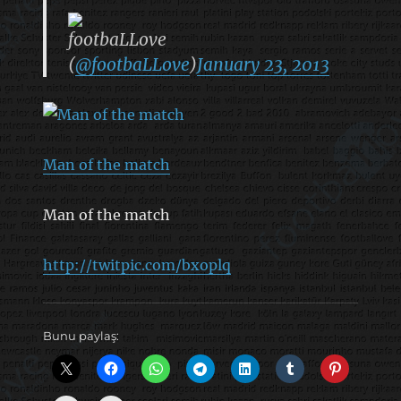
footbaLLove
(
@footbaLLove
)
January 23, 2013
Man of the match
Man of the match
http://twitpic.com/bxoplq
Bunu paylaş: