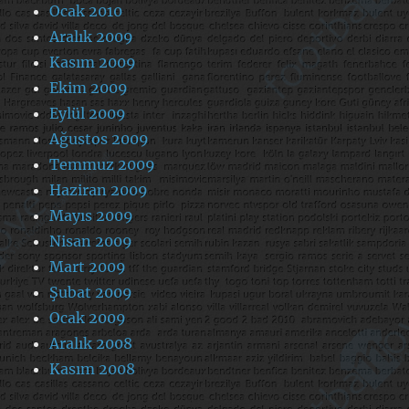
Ocak 2010
Aralık 2009
Kasım 2009
Ekim 2009
Eylül 2009
Ağustos 2009
Temmuz 2009
Haziran 2009
Mayıs 2009
Nisan 2009
Mart 2009
Şubat 2009
Ocak 2009
Aralık 2008
Kasım 2008