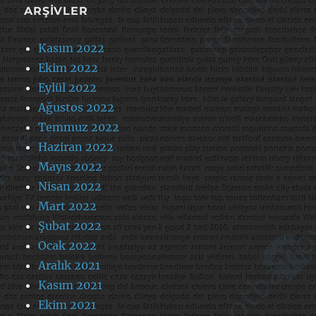
ARŞIVLER
Kasım 2022
Ekim 2022
Eylül 2022
Ağustos 2022
Temmuz 2022
Haziran 2022
Mayıs 2022
Nisan 2022
Mart 2022
Şubat 2022
Ocak 2022
Aralık 2021
Kasım 2021
Ekim 2021