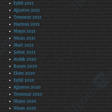
Eylül 2021
Ağustos 2021
Temmuz 2021
Haziran 2021
Mayıs 2021
Nisan 2021
Mart 2021
Şubat 2021
Aralık 2020
Kasım 2020
Ekim 2020
Eylül 2020
Ağustos 2020
Temmuz 2020
Mayıs 2020
Nisan 2020