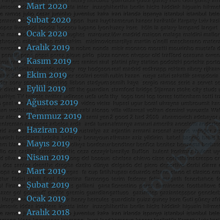
Mart 2020
Şubat 2020
Ocak 2020
Aralık 2019
Kasım 2019
Ekim 2019
Eylül 2019
Ağustos 2019
Temmuz 2019
Haziran 2019
Mayıs 2019
Nisan 2019
Mart 2019
Şubat 2019
Ocak 2019
Aralık 2018