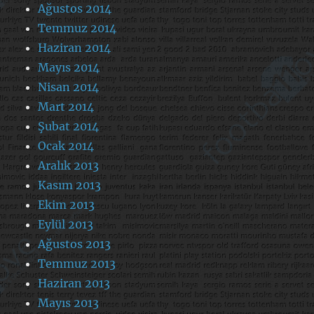
Ağustos 2014
Temmuz 2014
Haziran 2014
Mayıs 2014
Nisan 2014
Mart 2014
Şubat 2014
Ocak 2014
Aralık 2013
Kasım 2013
Ekim 2013
Eylül 2013
Ağustos 2013
Temmuz 2013
Haziran 2013
Mayıs 2013