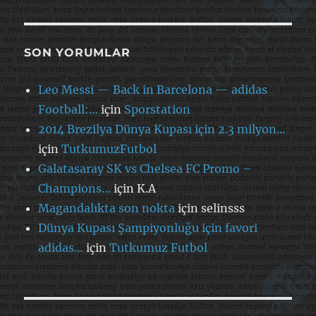
SON YORUMLAR
Leo Messi — Back in Barcelona — adidas
Football:…
için
Sporstation
2014 Brezilya Dünya Kupası için 2.3 milyon…
için
TutkumuzFutbol
Galatasaray SK vs Chelsea FC Promo –
Champions…
için
K.A
Magandalıkta son nokta
için
selinsss
Dünya Kupası Şampiyonluğu için favori
adidas…
için
Tutkumuz Futbol