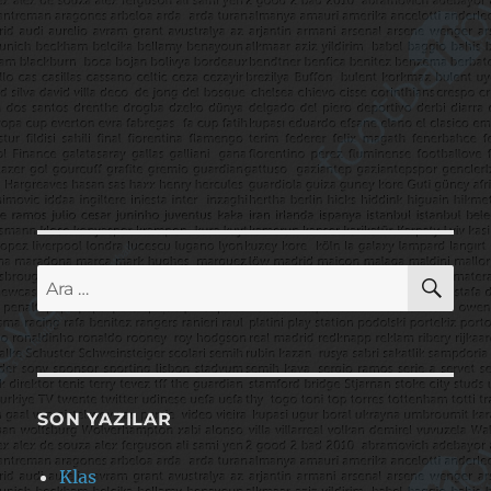
AR
Ara:
SON YAZILAR
Klas