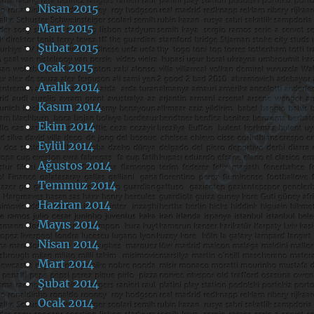
Nisan 2015
Mart 2015
Şubat 2015
Ocak 2015
Aralık 2014
Kasım 2014
Ekim 2014
Eylül 2014
Ağustos 2014
Temmuz 2014
Haziran 2014
Mayıs 2014
Nisan 2014
Mart 2014
Şubat 2014
Ocak 2014