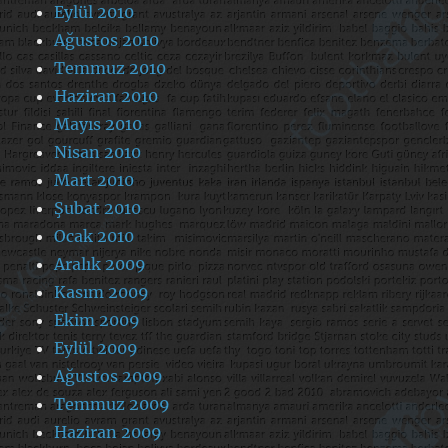
Eylül 2010
Ağustos 2010
Temmuz 2010
Haziran 2010
Mayıs 2010
Nisan 2010
Mart 2010
Şubat 2010
Ocak 2010
Aralık 2009
Kasım 2009
Ekim 2009
Eylül 2009
Ağustos 2009
Temmuz 2009
Haziran 2009