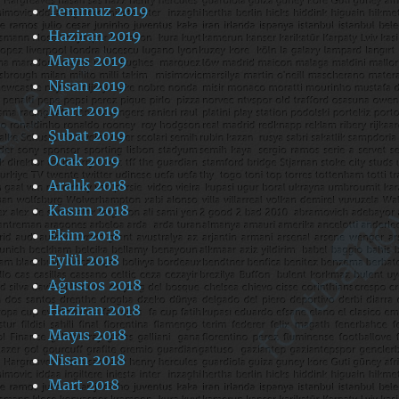
Temmuz 2019
Haziran 2019
Mayıs 2019
Nisan 2019
Mart 2019
Şubat 2019
Ocak 2019
Aralık 2018
Kasım 2018
Ekim 2018
Eylül 2018
Ağustos 2018
Haziran 2018
Mayıs 2018
Nisan 2018
Mart 2018