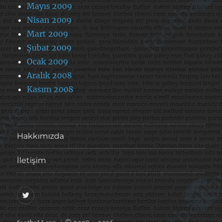
Mayıs 2009
Nisan 2009
Mart 2009
Şubat 2009
Ocak 2009
Aralık 2008
Kasım 2008
Hakkımızda
İletişim
@footballove