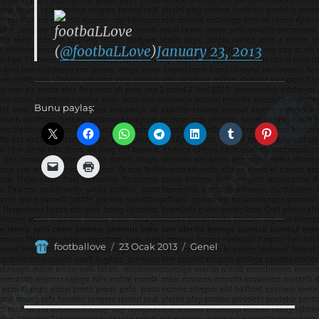
footbaLLove
(
@footbaLLove
)
January 23, 2013
Bunu paylaş:
Yazar
Yayın
Kategoriler
footballove
23 Ocak 2013
Genel
tarihi