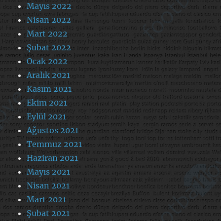
Mayıs 2022
Nisan 2022
Mart 2022
Şubat 2022
Ocak 2022
Aralık 2021
Kasım 2021
Ekim 2021
Eylül 2021
Ağustos 2021
Temmuz 2021
Haziran 2021
Mayıs 2021
Nisan 2021
Mart 2021
Şubat 2021