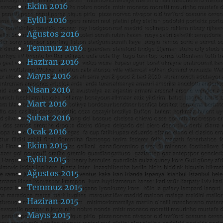
Ekim 2016
Eylül 2016
Ağustos 2016
Temmuz 2016
Haziran 2016
Mayıs 2016
Nisan 2016
Mart 2016
Şubat 2016
Ocak 2016
Ekim 2015
Eylül 2015
Ağustos 2015
Temmuz 2015
Haziran 2015
Mayıs 2015