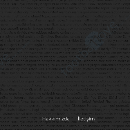
Hakkımızda
İletişim