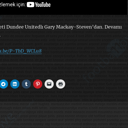
eti Dundee Unitedlı Gary Mackay-Steven’dan. Devamı
.
utu.be/P-TbD_WCLu8