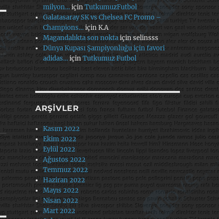
milyon…
için
TutkumuzFutbol
Galatasaray SK vs Chelsea FC Promo –
Champions…
için
K.A
Magandalıkta son nokta
için
selinsss
Dünya Kupası Şampiyonluğu için favori
adidas…
için
Tutkumuz Futbol
ARŞIVLER
Kasım 2022
Ekim 2022
Eylül 2022
Ağustos 2022
Temmuz 2022
Haziran 2022
Mayıs 2022
Nisan 2022
Mart 2022