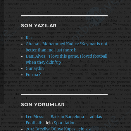
SON YAZILAR
Klas
Ghana’s Mohammed Kudus: ‘Neymar is not
better than me, just more h
Dani Alves: ‘I love this game. I loved football
when they didn’t p
Günaydın
Forma ?
SON YORUMLAR
Leo Messi — Back in Barcelona — adidas
Football:…
için
Sporstation
2014 Brezilya Dünya Kupası için 2.3