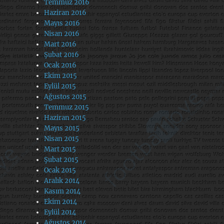
Temmuz 2016
Haziran 2016
Mayıs 2016
Nisan 2016
Mart 2016
Şubat 2016
Ocak 2016
Ekim 2015
Eylül 2015
Ağustos 2015
Temmuz 2015
Haziran 2015
Mayıs 2015
Nisan 2015
Mart 2015
Şubat 2015
Ocak 2015
Aralık 2014
Kasım 2014
Ekim 2014
Eylül 2014
Ağustos 2014