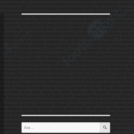
ARA
Ara: