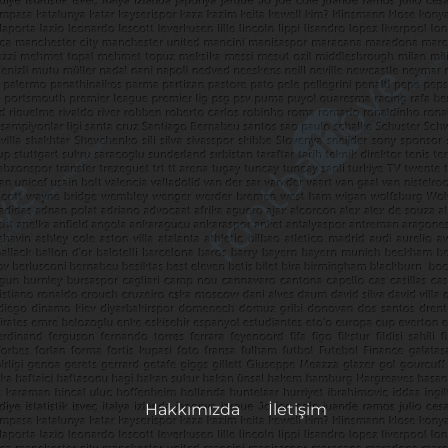
Hakkımızda
İletişim