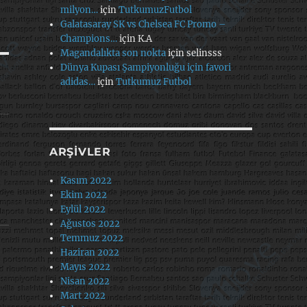
milyon…
için
TutkumuzFutbol
Galatasaray SK vs Chelsea FC Promo –
Champions…
için
K.A
Magandalıkta son nokta
için
selinsss
Dünya Kupası Şampiyonluğu için favori
adidas…
için
Tutkumuz Futbol
ARŞIVLER
Kasım 2022
Ekim 2022
Eylül 2022
Ağustos 2022
Temmuz 2022
Haziran 2022
Mayıs 2022
Nisan 2022
Mart 2022