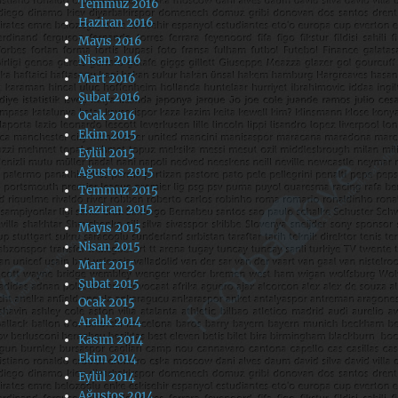
Temmuz 2016
Haziran 2016
Mayıs 2016
Nisan 2016
Mart 2016
Şubat 2016
Ocak 2016
Ekim 2015
Eylül 2015
Ağustos 2015
Temmuz 2015
Haziran 2015
Mayıs 2015
Nisan 2015
Mart 2015
Şubat 2015
Ocak 2015
Aralık 2014
Kasım 2014
Ekim 2014
Eylül 2014
Ağustos 2014