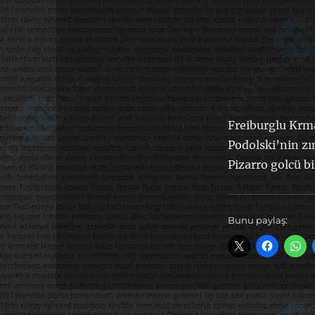
Freiburglu Krma
Podolski’nin zı
Pizarro golcü bi
Bunu paylaş: