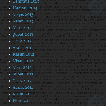
Temmuz 2013
Haziran 2013
Mayıs 2013
Nisan 2013
Mart 2013
Şubat 2013
Ocak 2013
Aralık 2012
Kasım 2012
Nisan 2012
Mart 2012
Şubat 2012
Ocak 2012
Aralık 2011
Kasım 2011
Ekim 2011