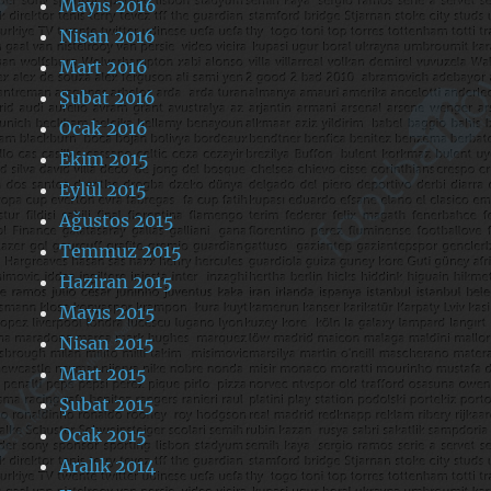
Mayıs 2016
Nisan 2016
Mart 2016
Şubat 2016
Ocak 2016
Ekim 2015
Eylül 2015
Ağustos 2015
Temmuz 2015
Haziran 2015
Mayıs 2015
Nisan 2015
Mart 2015
Şubat 2015
Ocak 2015
Aralık 2014