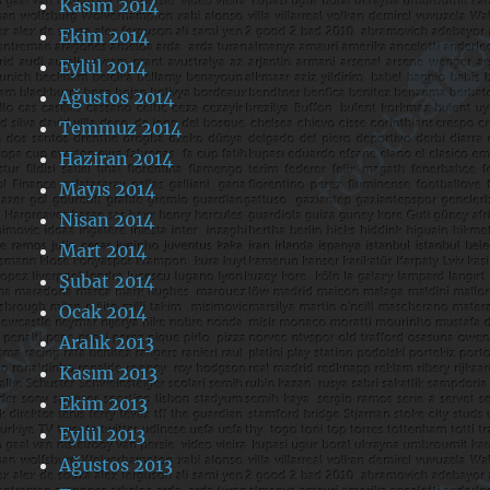
Kasım 2014
Ekim 2014
Eylül 2014
Ağustos 2014
Temmuz 2014
Haziran 2014
Mayıs 2014
Nisan 2014
Mart 2014
Şubat 2014
Ocak 2014
Aralık 2013
Kasım 2013
Ekim 2013
Eylül 2013
Ağustos 2013