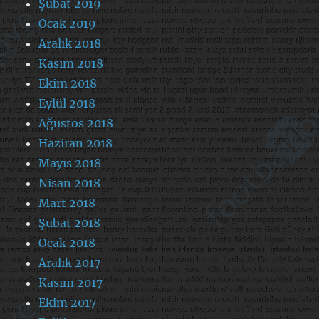
Şubat 2019
Ocak 2019
Aralık 2018
Kasım 2018
Ekim 2018
Eylül 2018
Ağustos 2018
Haziran 2018
Mayıs 2018
Nisan 2018
Mart 2018
Şubat 2018
Ocak 2018
Aralık 2017
Kasım 2017
Ekim 2017