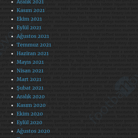
Aralık 2021
Kasım 2021
Ekim 2021
Eylül 2021
Ağustos 2021
Temmuz 2021
Haziran 2021
Mayıs 2021
Nisan 2021
Mart 2021
Şubat 2021
Aralık 2020
Kasım 2020
Ekim 2020
Eylül 2020
Ağustos 2020