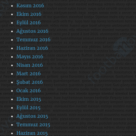
Kasım 2016
Ekim 2016
Eylül 2016
Ağustos 2016
Temmuz 2016
Haziran 2016
Mayıs 2016
Nisan 2016
Mart 2016
Şubat 2016
Ocak 2016
Ekim 2015
Eylül 2015
Ağustos 2015
Temmuz 2015
Haziran 2015