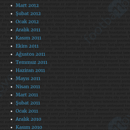
Mart 2012
Şubat 2012
Ocak 2012
Aralık 2011
Kasım 2011
Ekim 2011
Ağustos 2011
Temmuz 2011
Haziran 2011
Mayıs 2011
Nisan 2011
Mart 2011
Şubat 2011
Ocak 2011
Aralık 2010
Kasım 2010