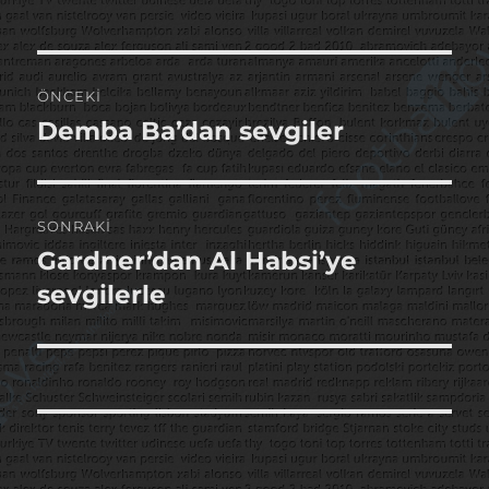
Yazı
ÖNCEKI
gezinmesi
Demba Ba’dan sevgiler
Önceki
yazı:
SONRAKI
Gardner’dan Al Habsi’ye
Sonraki
yazı:
sevgilerle