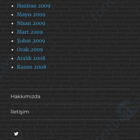
Haziran 2009
Mayıs 2009
Nisan 2009
Mart 2009
Şubat 2009
Ocak 2009
Aralık 2008
Kasım 2008
Hakkımızda
İletişim
@footballove