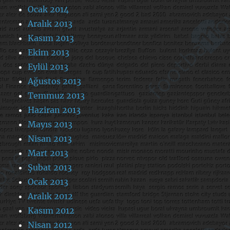
Ocak 2014
Aralık 2013
Kasım 2013
Ekim 2013
Eylül 2013
Ağustos 2013
Temmuz 2013
Haziran 2013
Mayıs 2013
Nisan 2013
Mart 2013
Şubat 2013
Ocak 2013
Aralık 2012
Kasım 2012
Nisan 2012