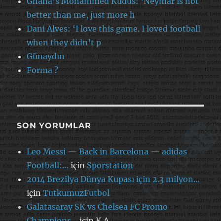
Ghana’s Mohammed Kudus: ‘Neymar is not
better than me, just more h
Dani Alves: ‘I love this game. I loved football
when they didn’t p
Günaydın
Forma ?
SON YORUMLAR
Leo Messi — Back in Barcelona — adidas
Football:…
için
Sporstation
2014 Brezilya Dünya Kupası için 2.3 milyon…
için
TutkumuzFutbol
Galatasaray SK vs Chelsea FC Promo –
Champions…
için
K.A