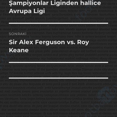
gezinmesi
Şampiyonlar Liginden hallice
Önceki
yazı:
Avrupa Ligi
SONRAKI
Sir Alex Ferguson vs. Roy
Sonraki
yazı:
Keane