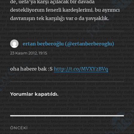
de, uefa’ya karşı açılacak bir davada
destekliyorum fenerli kardeşlerimi. bu ayrımcı
davranışın tek karşılığı var o da yavşaklık.
ertan berberoğlu (@ertanberberoglu)
dedi
ki:
23 Kasım 2012, 19:15
oha habere bak :S
http://t.co/MVXY2BVq
Yorumlar kapatıldı.
Yazı
ÖNCEKI