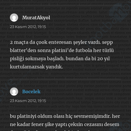
MuratAkyol
dedi
ki:
23 Kasım 2012, 19:15
2 maçta da çook enteresan şeyler vardı. sepp
blatter’den sonra platini’de futbola her türlü
pisliği sokmaya başladı. bundan da bi 20 yıl
kurtulamazsak yandık.
Bocelek
dedi
ki:
23 Kasım 2012, 19:15
bu platiniyi oldum olası hiç sevmemişimdir. her
ne kadar fener şike yaptı çeksin cezasını desem