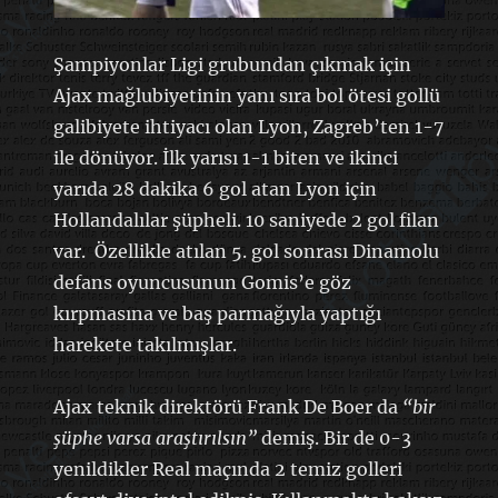
Şampiyonlar Ligi grubundan çıkmak için
Ajax mağlubiyetinin yanı sıra bol ötesi gollü
galibiyete ihtiyacı olan Lyon, Zagreb’ten 1-7
ile dönüyor. İlk yarısı 1-1 biten ve ikinci
yarıda 28 dakika 6 gol atan Lyon için
Hollandalılar şüpheli. 10 saniyede 2 gol filan
var. Özellikle atılan 5. gol sonrası Dinamolu
defans oyuncusunun Gomis’e göz
kırpmasına ve baş parmağıyla yaptığı
harekete takılmışlar.
Ajax teknik direktörü Frank De Boer da
“bir
şüphe varsa araştırılsın”
demiş. Bir de 0-3
yenildikler Real maçında 2 temiz golleri