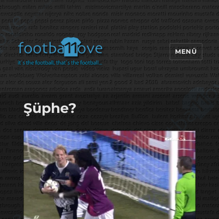
MENÜ
footbaLLove
Şüphe?