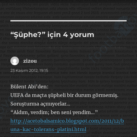
“Şüphe?” için 4 yorum
zizou
dedi
ki:
23 Kasım 2012, 19:15
Bülent Abi’den:
UEFA da maçta şüpheli bir durum görmemiş.
Soruşturma açmıyorlar…
“Aldım, verdim; ben seni yendim…”
http://acetobalsamico.blogspot.com/2011/12/b
una-kac-tolerans-platini.html