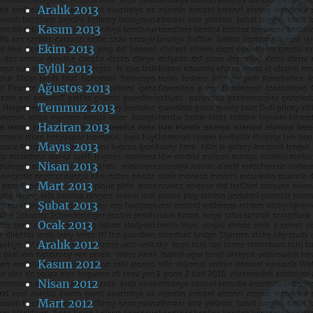
Aralık 2013
Kasım 2013
Ekim 2013
Eylül 2013
Ağustos 2013
Temmuz 2013
Haziran 2013
Mayıs 2013
Nisan 2013
Mart 2013
Şubat 2013
Ocak 2013
Aralık 2012
Kasım 2012
Nisan 2012
Mart 2012