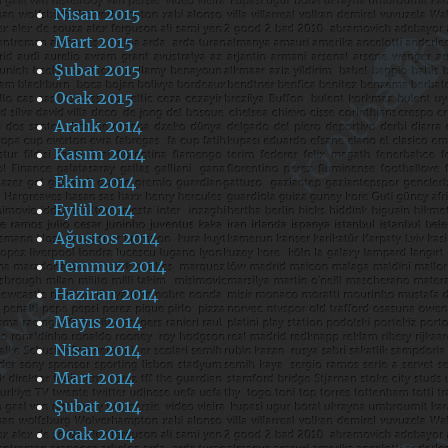
Nisan 2015
Mart 2015
Şubat 2015
Ocak 2015
Aralık 2014
Kasım 2014
Ekim 2014
Eylül 2014
Ağustos 2014
Temmuz 2014
Haziran 2014
Mayıs 2014
Nisan 2014
Mart 2014
Şubat 2014
Ocak 2014