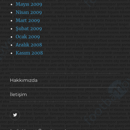
Mayıs 2009
Nisan 2009
Mart 2009
Şubat 2009
Ocak 2009
Aralık 2008
Kasım 2008
Hakkımızda
İletişim
@footballove