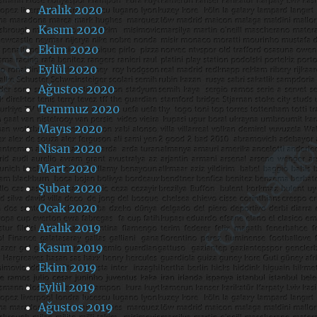
Aralık 2020
Kasım 2020
Ekim 2020
Eylül 2020
Ağustos 2020
Temmuz 2020
Mayıs 2020
Nisan 2020
Mart 2020
Şubat 2020
Ocak 2020
Aralık 2019
Kasım 2019
Ekim 2019
Eylül 2019
Ağustos 2019