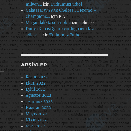
milyon…
için
TutkumuzFutbol
Galatasaray SK vs Chelsea FC Promo –
Champions…
için
K.A
Magandalıkta son nokta
için
selinsss
Dünya Kupası Şampiyonluğu için favori
adidas…
için
Tutkumuz Futbol
ARŞIVLER
Kasım 2022
Ekim 2022
Eylül 2022
Ağustos 2022
Temmuz 2022
Haziran 2022
Mayıs 2022
Nisan 2022
Mart 2022