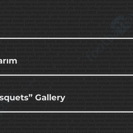
arım
squets” Gallery