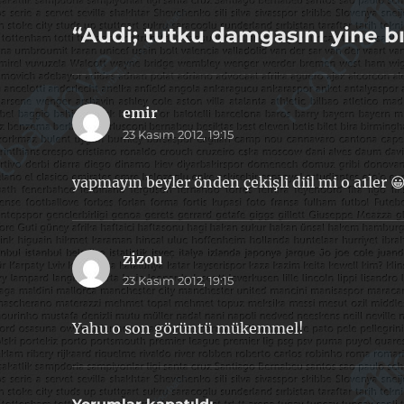
“Audi; tutku damgasını yine bı
emir
dedi
23 Kasım 2012, 19:15
ki:
yapmayın beyler önden çekişli diil mi o a1ler 😀
zizou
dedi
23 Kasım 2012, 19:15
ki:
Yahu o son görüntü mükemmel!