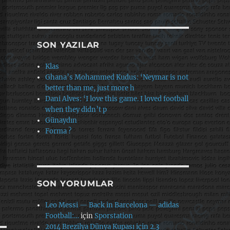
SON YAZILAR
Klas
Ghana’s Mohammed Kudus: ‘Neymar is not
better than me, just more h
Dani Alves: ‘I love this game. I loved football
when they didn’t p
Günaydın
Forma ?
SON YORUMLAR
Leo Messi — Back in Barcelona — adidas
Football:…
için
Sporstation
2014 Brezilya Dünya Kupası için 2.3