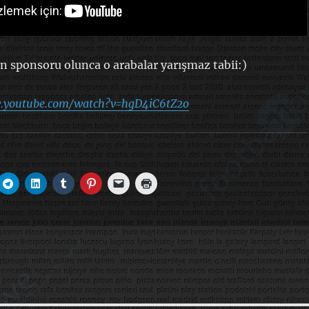
den sponsoru olunca o arabalar yarışmaz tabii:)
ww.youtube.com/watch?v=hgD4iC6tZ2o