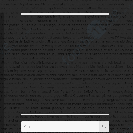
ARA
Ara: