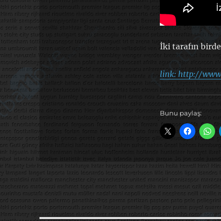
İki tarafın bir
link: http://w
Bunu paylaş: