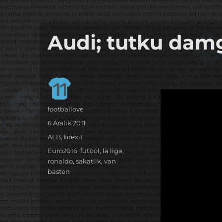
it's the football, that's the football…
footbaLLove
Audi; tutku damg
Yazar
footballove
Yayın
6 Aralık 2011
tarihi
Kategoriler
ALB
,
brexit
Etiketler
Euro2016
,
futbol
,
la liga
,
ronaldo
,
sakatlik
,
van
basten