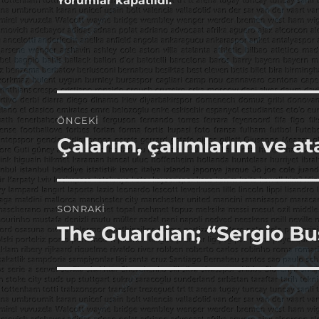
Yorumlar kapatıldı.
Yazı
ÖNCEKI
gezinmesi
Çalarım, çalımlarım ve at
Önceki
yazı:
SONRAKI
The Guardian; “Sergio Bu
Sonraki
yazı: