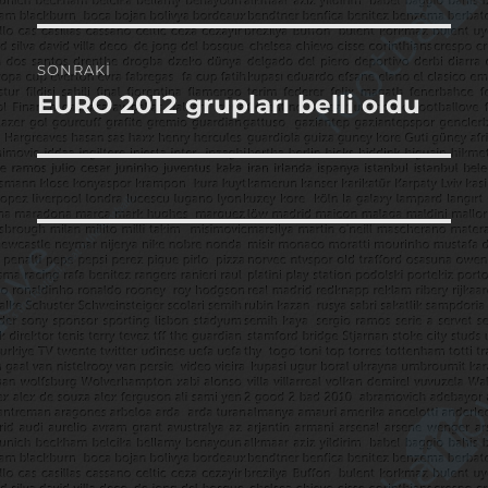
yazı:
SONRAKI
EURO 2012 grupları belli oldu
Sonraki
yazı: