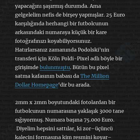
yapacağını şaşırmış durumda. Ama
gelgelelim nefis de birşey yapmışlar. 25 Euro
karşılığında herhangi bir futbolcunun
arkasındaki numaraya küçük bir kare
fotoğrafınızı koyabiliyorsunuz.
Hatırlarsanız zamanında Podolski’nin
transferi için Köln Poldi-Pixel adlı böyle bir
girişimde
bulunmuştu
. Bütün bu pixel
satma kafasının babası da
The Million
Dollar Homepage
‘dir bu arada.
2mm x 2mm boyutundaki fotolardan bir
futbolcunun numarasına yaklaşık 3000 tane
sığıyormuş. Numara başına 75.000 Euro.
Diyelim hepsini sattılar, ki zor–üçüncü
kalecini formasına kim resmini koyar–