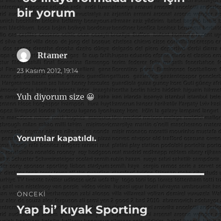
bir yorum
Rtamer
dedi
ki:
23 Kasım 2012, 19:14
Yuh diyorum size 😀
Yorumlar kapatıldı.
Yazı
ÖNCEKI
gezinmesi
Yap bi’ kıyak Sporting
Önceki