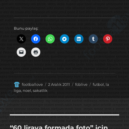
Bunu paylaş:
Yazar
Yayın
Kategoriler
Etiketler
footballove
2 Aralık 2011
fcblive
futbol
,
la
tarihi
liga
,
noel
,
sakatlik
“60 liraya formada foto” için