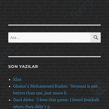
AR
Ara:
SON YAZILAR
Klas
Ghana’s Mohammed Kudus: ‘Neymar is not
better than me, just more h
Dani Alves: ‘I love this game. I loved football
when they didn’t p