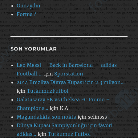
Günaydın
Forma ?
SON YORUMLAR
Leo Messi — Back in Barcelona — adidas
Football:…
için
Sporstation
2014 Brezilya Dünya Kupası için 2.3 milyon…
için
TutkumuzFutbol
Galatasaray SK vs Chelsea FC Promo –
Champions…
için
K.A
Magandalıkta son nokta
için
selinsss
Dünya Kupası Şampiyonluğu için favori
adidas…
için
Tutkumuz Futbol