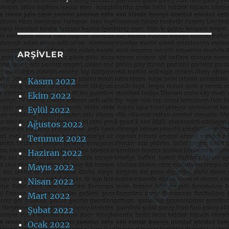
ARŞIVLER
Kasım 2022
Ekim 2022
Eylül 2022
Ağustos 2022
Temmuz 2022
Haziran 2022
Mayıs 2022
Nisan 2022
Mart 2022
Şubat 2022
Ocak 2022