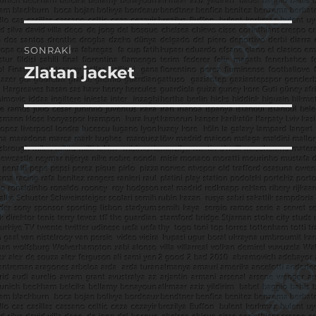
yazı:
SONRAKI
Zlatan jacket
Sonraki
yazı: