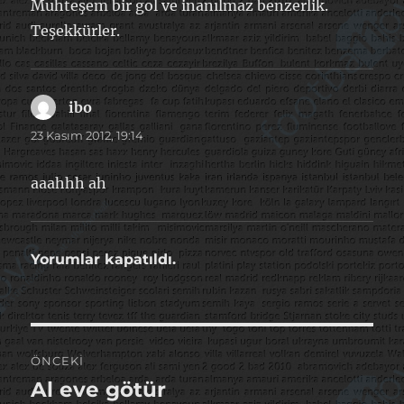
Muhteşem bir gol ve inanılmaz benzerlik.
Teşekkürler.
ibo
dedi
ki:
23 Kasım 2012, 19:14
aaahhh ah
Yorumlar kapatıldı.
Yazı
ÖNCEKI
gezinmesi
Al eve götür
Önceki