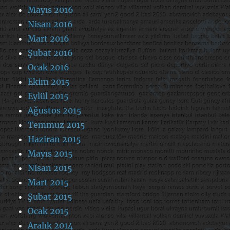
Mayıs 2016
Nisan 2016
Mart 2016
Şubat 2016
Ocak 2016
Ekim 2015
Eylül 2015
Ağustos 2015
Temmuz 2015
Haziran 2015
Mayıs 2015
Nisan 2015
Mart 2015
Şubat 2015
Ocak 2015
Aralık 2014