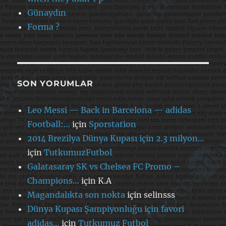
Günaydın
Forma ?
SON YORUMLAR
Leo Messi — Back in Barcelona — adidas
Football:…
için
Sporstation
2014 Brezilya Dünya Kupası için 2.3 milyon…
için
TutkumuzFutbol
Galatasaray SK vs Chelsea FC Promo –
Champions…
için
K.A
Magandalıkta son nokta
için
selinsss
Dünya Kupası Şampiyonluğu için favori
adidas…
için
Tutkumuz Futbol