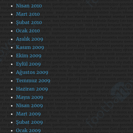
Nisan 2010
Mart 2010
Şubat 2010
Ocak 2010
Aralık 2009
Kasım 2009
Ekim 2009
Eylül 2009
Ağustos 2009
Temmuz 2009
Haziran 2009
Mayıs 2009
Nisan 2009
Mart 2009
Şubat 2009
Ocak 2009