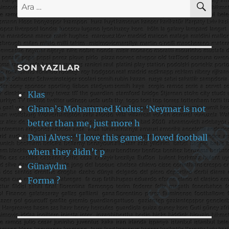
Ara:
SON YAZILAR
Klas
Ghana’s Mohammed Kudus: ‘Neymar is not
better than me, just more h
Dani Alves: ‘I love this game. I loved football
when they didn’t p
Günaydın
Forma ?