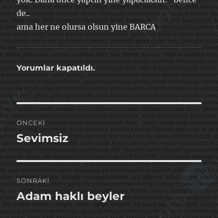
de..
ama her ne olursa olsun yine BARCA
Yorumlar kapatıldı.
Yazı
ÖNCEKI
gezinmesi
Sevimsiz
Önceki
yazı:
SONRAKI
Adam haklı beyler
Sonraki
yazı: