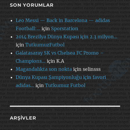
SON YORUMLAR
Leo Messi — Back in Barcelona — adidas
Football:…
için
Sporstation
2014 Brezilya Dünya Kupası için 2.3 milyon…
için
TutkumuzFutbol
Galatasaray SK vs Chelsea FC Promo –
Champions…
için
K.A
Magandalıkta son nokta
için
selinsss
Dünya Kupası Şampiyonluğu için favori
adidas…
için
Tutkumuz Futbol
ARŞIVLER