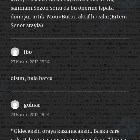
sanmam.Sezon sonu da bu önerme ispata
dönüşür artık. Mou>Bütün aktif hocalar(Ertem
Şener stayla)
ibo
dedi
ki:
23 Kasım 2012, 19:14
olsun, hala barca
gulnar
dedi
ki:
23 Kasım 2012, 19:14
“Gideceksin oraya kazanacaksın. Başka çare
yok. Daha önce yaptın yine yapacaksın.” bence