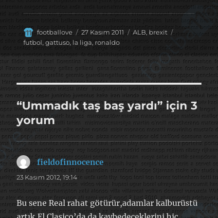
Yazar
Yayın
Kategoriler
Etiketler
footballove
27 Kasım 2011
ALB
,
brexit
tarihi
futbol
,
gattuso
,
la liga
,
ronaldo
“Ummadık taş baş yardı” için 3
yorum
fieldofinnocence
dedi
ki:
23 Kasım 2012, 19:14
Bu sene Real rahat götürür,adamlar kalburüstü
artık,El Clasico’da da kaybedeceklerini hiç