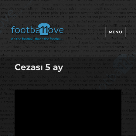
MENÜ
footbaLLove
Cezası 5 ay