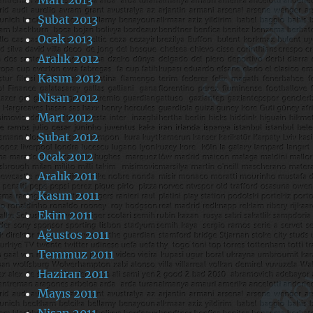
Şubat 2013
Ocak 2013
Aralık 2012
Kasım 2012
Nisan 2012
Mart 2012
Şubat 2012
Ocak 2012
Aralık 2011
Kasım 2011
Ekim 2011
Ağustos 2011
Temmuz 2011
Haziran 2011
Mayıs 2011
Nisan 2011