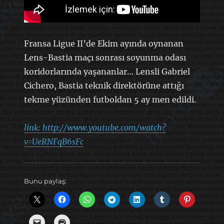
Fransa Ligue II’de Ekim ayında oynanan
Lens-Bastia maçı sonrası soyunma odası
koridorlarında yaşananlar… Lensli Gabriel
Cichero, Bastia teknik direktörüne attığı
tekme yüzünden futboldan 5 ay men edildi.
link: http://www.youtube.com/watch?
v=UeRNFqB6sFc
Bunu paylaş: