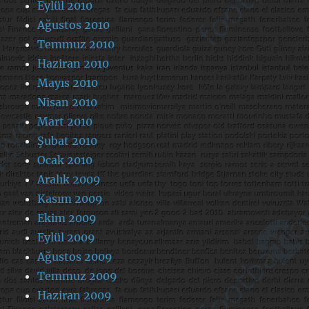
Eylül 2010
Ağustos 2010
Temmuz 2010
Haziran 2010
Mayıs 2010
Nisan 2010
Mart 2010
Şubat 2010
Ocak 2010
Aralık 2009
Kasım 2009
Ekim 2009
Eylül 2009
Ağustos 2009
Temmuz 2009
Haziran 2009