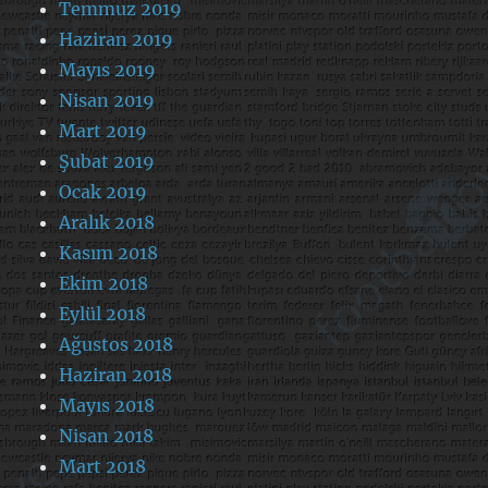
Temmuz 2019
Haziran 2019
Mayıs 2019
Nisan 2019
Mart 2019
Şubat 2019
Ocak 2019
Aralık 2018
Kasım 2018
Ekim 2018
Eylül 2018
Ağustos 2018
Haziran 2018
Mayıs 2018
Nisan 2018
Mart 2018