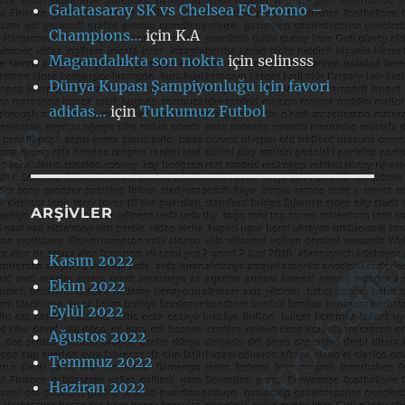
Galatasaray SK vs Chelsea FC Promo –
Champions…
için
K.A
Magandalıkta son nokta
için
selinsss
Dünya Kupası Şampiyonluğu için favori
adidas…
için
Tutkumuz Futbol
ARŞIVLER
Kasım 2022
Ekim 2022
Eylül 2022
Ağustos 2022
Temmuz 2022
Haziran 2022