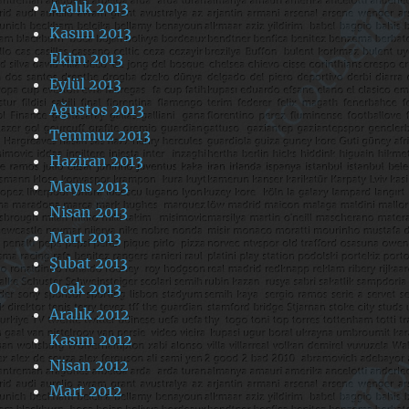
Aralık 2013
Kasım 2013
Ekim 2013
Eylül 2013
Ağustos 2013
Temmuz 2013
Haziran 2013
Mayıs 2013
Nisan 2013
Mart 2013
Şubat 2013
Ocak 2013
Aralık 2012
Kasım 2012
Nisan 2012
Mart 2012