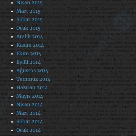
Nisan 2015
Mart 2015
Şubat 2015
Ocak 2015
Aralık 2014
Kasım 2014
Ekim 2014
Eylül 2014
Ağustos 2014
Temmuz 2014
Haziran 2014
Mayıs 2014
Nisan 2014
Mart 2014
Şubat 2014
Ocak 2014