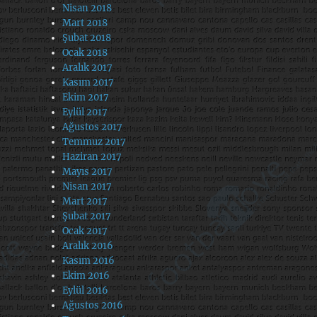
Nisan 2018
Mart 2018
Şubat 2018
Ocak 2018
Aralık 2017
Kasım 2017
Ekim 2017
Eylül 2017
Ağustos 2017
Temmuz 2017
Haziran 2017
Mayıs 2017
Nisan 2017
Mart 2017
Şubat 2017
Ocak 2017
Aralık 2016
Kasım 2016
Ekim 2016
Eylül 2016
Ağustos 2016