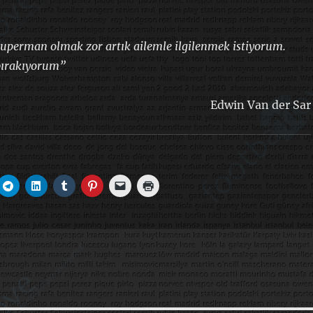
Superman olmak zor artık ailemle ilgilenmek istiyorum.
bırakıyorum”
Edwin Van der Sar