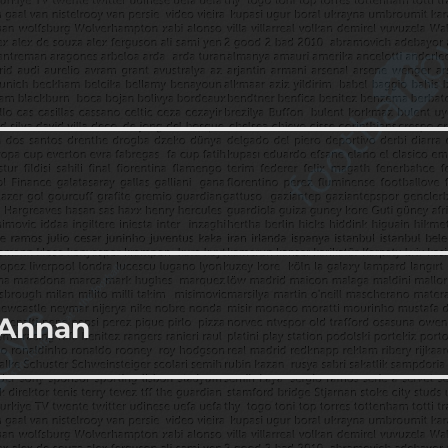
&Annan