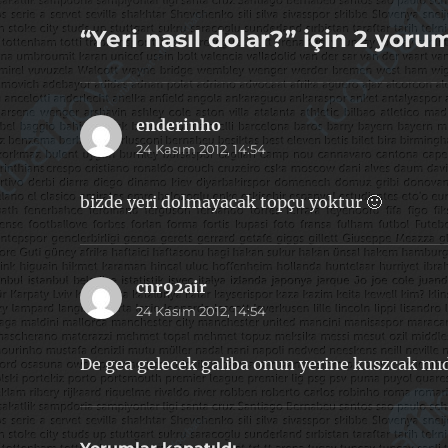
“Yeri nasıl dolar?” için 2 yoru
enderinho
dedi
24 Kasım 2012, 14:54
ki:
bizde yeri dolmayacak topçu yoktur 🙂
cnr92air
dedi
24 Kasım 2012, 14:54
ki:
De gea gelecek galiba onun yerine kuszcak mı