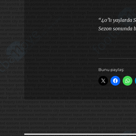
“40’lı yaşlarda 
Sezon sonunda 
Bunu paylaş: