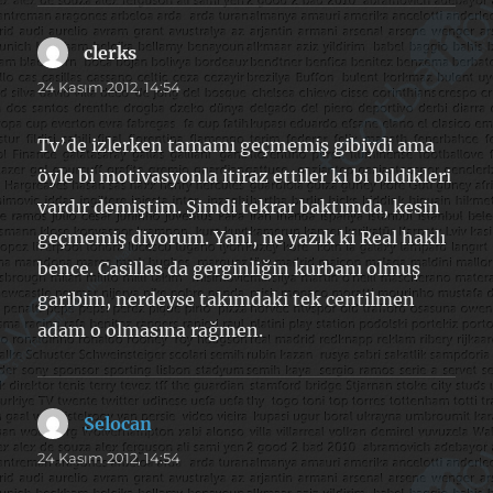
clerks
dedi
ki:
24 Kasım 2012, 14:54
Tv’de izlerken tamamı geçmemiş gibiydi ama
öyle bi motivasyonla itiraz ettiler ki bi bildikleri
vardır demiştim. Şimdi tekrar baktımda, kesin
geçmemiş diyorum. Yani, ne yazık ki Real haklı
bence. Casillas da gerginliğin kurbanı olmuş
garibim, nerdeyse takımdaki tek centilmen
adam o olmasına rağmen.
Selocan
dedi
ki:
24 Kasım 2012, 14:54