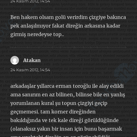
ki:
24 Kasım 2012, 14:54
Ben hakem olsam golü verirdim çizgiye bakınca
pek anlaşılmıyor fakat direğin arkasına kadar
girmiş neredeyse top..
Atakan
dedi
ki:
24 Kasım 2012, 14:54
arkadaşlar yıllarca erman toroğlu ile alay edildi
ama sanırım en az bilinen, bilinse bile en yanlış
yorumlanan kural şu topun çizgiyi geçip
geçmemesi. tam korner direğinden
bakıldığında ve tek kale direği görüldüğünde
(olanaksız yakın bir insan için bunu başarmak