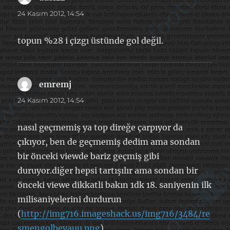
ki:
24 Kasım 2012, 14:54
topun %28 i çizgı üstünde gol değil.
emremj
dedi
ki:
24 Kasım 2012, 14:54
nasıl geçmemiş ya top direğe çarpıyor da
çıkıyor, ben de geçmemiş dedim ama sondan
bir önceki viewde bariz geçmiş gibi
duruyor.diğer hepsi tartışılır ama sondan bir
önceki viewe dikkatli bakın 1dk 18. saniyenin ilk
milisaniyelerini durdurun
(
http://img716.imageshack.us/img716/3484/re
smengolbeyauu.png
)