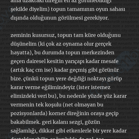
ama uzaktaki direğin en az görünebildiği
şekilde diyelim) topun tamamının oyun sahası
dışında olduğunun görülmesi gerekiyor.
zeminin kusursuz, topun tam küre olduğunu
düşünelim (ki çok az oynama olur gerçek
hayatta), bu durumda topun merkezinden
geçen dairesel kesitin yarıçapı kadar mesafe
(artık kaç cm ise) kadar geçmiş gibi görünür
bize. çünkü topun yere değdiği noktayı görüp
karar verme eğilimindeyiz (ister istemez
elimizdeki veri bu), bu nedenle yüzde yüz karar
vermenin tek koşulu (net olmayan bu
pozisyonlarda) korner direğinin oraya geçip
bakabilmek. geri kalanı sezgi, gözün
sağlamlığı, dikkat gibi etkenlerle bir yere kadar