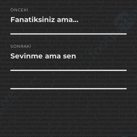
Yazı
ÖNCEKI
gezinmesi
Fanatiksiniz ama…
Önceki
yazı:
SONRAKI
Sevinme ama sen
Sonraki
yazı: