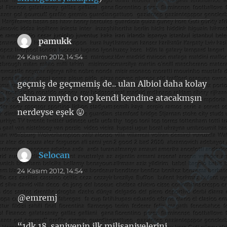
pamukk
dedi
ki:
24 Kasım 2012, 14:54
geçmiş de geçmemiş de.. ulan Albiol daha kolay
çıkmaz mıydı o top kendi kendine atacakmşın
nerdeyse eşek 😛
Selocan
dedi
ki:
24 Kasım 2012, 14:54
@emremj
“1dk 18. saniyenin ilk milisaniyelerini