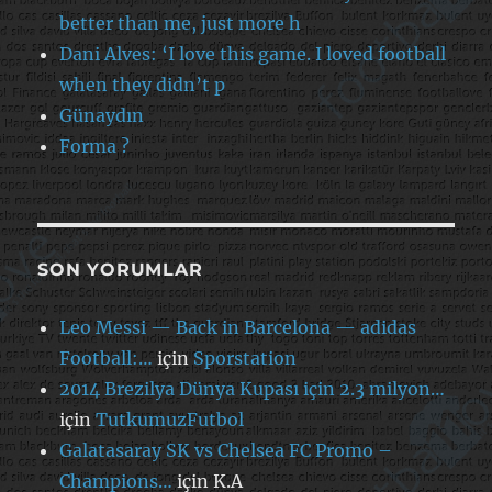
better than me, just more h
Dani Alves: ‘I love this game. I loved football
when they didn’t p
Günaydın
Forma ?
SON YORUMLAR
Leo Messi — Back in Barcelona — adidas
Football:…
için
Sporstation
2014 Brezilya Dünya Kupası için 2.3 milyon…
için
TutkumuzFutbol
Galatasaray SK vs Chelsea FC Promo –
Champions…
için
K.A