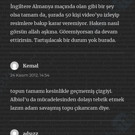
İngiltere Almanya maçında olan gibi bir şey
olsa tamam da, şurada 50 kişi video’yu izleyip
resimlere bakıp karar veremiyor. Hakem nasıl
görsün allah aşkına. Göremiyorsan da devam
ettirirsin. Tartışılacak bir durum yok burada.
Kemal
dedi
ki:
24 Kasım 2012, 14:54
topun tamamı kesinlikle geçmemiş çizgiyi.
Albiol’u da mücadelesinden dolayı tebrik etmek
lazım adam savaşmış topu çıkarıcam diye.
adsızz
dedi