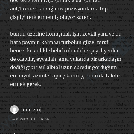
desteklenebilir. çoğunlukla da gol, taç,
aut/korner sandığımız pozisyonlarda top
çizgiyi terk etmemiş oluyor zaten.
bunun üzerine konuşmak işin zevkli yanı ve bu
hata payının kalması futbolun güzel tarafı
bence, kesinlikle belirli olmalı herşey diyenler
de olabilir, eyvallah. ama yukarda bir arkadaşın
dediği gibi raul albiol uzun süredir gördüğüm
en büyük azimle topu çıkarmış, bunu da takdir
etmek gerek.
emremj
dedi
ki:
24 Kasım 2012, 14:54