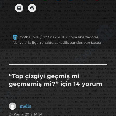
Yazar
Yayın
Kategoriler
footballove
27 Ocak 2011
copa libertadores
,
tarihi
Etiketler
fcblive
la liga
,
ronaldo
,
sakatlik
,
transfer
,
van basten
“Top çizgiyi geçmiş mi
geçmemiş mi?” için 14 yorum
melis
dedi
ki:
24 Kasım 2012, 14:54