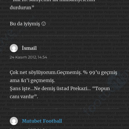
durdurun”
Bu da iyiymiş 🙂
İsmail
dedi
ki:
24 Kasım 2012, 14:54
Çok net söylüyorum.Geçmemiş. % 99’u geçmiş
ama &1’i geçmemiş.
Şans işte…Ne demiş üstad Prekazi… “Topun
canı vardır”.
Mutubet Football
dedi