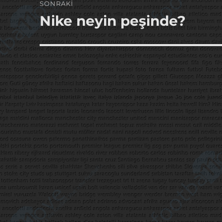
SONRAKI
Nike neyin peşinde?
Sonraki
yazı: