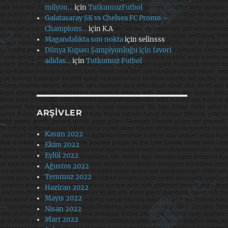
milyon…
için
TutkumuzFutbol
Galatasaray SK vs Chelsea FC Promo –
Champions…
için
K.A
Magandalıkta son nokta
için
selinsss
Dünya Kupası Şampiyonluğu için favori
adidas…
için
Tutkumuz Futbol
ARŞIVLER
Kasım 2022
Ekim 2022
Eylül 2022
Ağustos 2022
Temmuz 2022
Haziran 2022
Mayıs 2022
Nisan 2022
Mart 2022