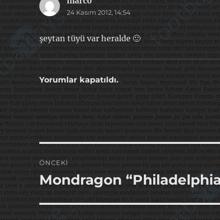
marco
dedi
24 Kasım 2012, 14:54
ki:
şeytan tüyü var heralde 🙂
Yorumlar kapatıldı.
Yazı
ÖNCEKI
gezinmesi
Mondragon “Philadelphia
Önceki
yazı: