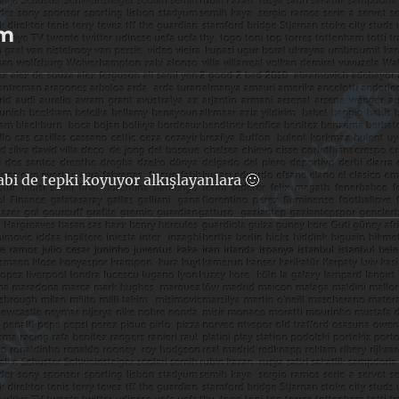
um
abi de tepki koyuyor alkışlayanlara 🙂