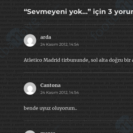
“Sevmeyeni yok…” için 3 yor
arda
dedi
24 Kasım 2012, 14:54
ki:
Atletico Madrid tirbununde, sol alta doğru bir 
Cantona
dedi
24 Kasım 2012, 14:54
ki:
bende uyuz oluyorum..