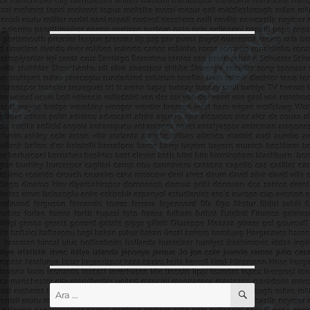
ARA
Ara: