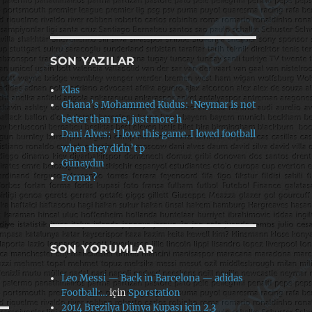
SON YAZILAR
Klas
Ghana’s Mohammed Kudus: ‘Neymar is not
better than me, just more h
Dani Alves: ‘I love this game. I loved football
when they didn’t p
Günaydın
Forma ?
SON YORUMLAR
Leo Messi — Back in Barcelona — adidas
Football:…
için
Sporstation
2014 Brezilya Dünya Kupası için 2.3