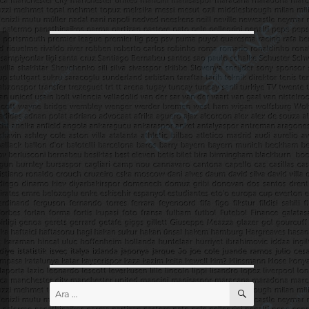
ARA
Ara: