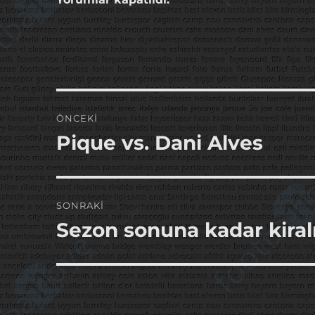
Yazı
ÖNCEKI
gezinmesi
Pique vs. Dani Alves
Önceki
yazı:
SONRAKI
Sezon sonuna kadar kiral
Sonraki
yazı: