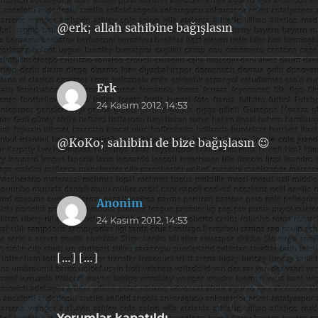
@erk; allah sahibine bağışlasın
Erk
dedi
24 Kasım 2012, 14:53
ki:
@KoKo; sahibini de bize bağışlasın 😉
Anonim
dedi
24 Kasım 2012, 14:53
ki:
[…] […]
Yorumlar kapatıldı.