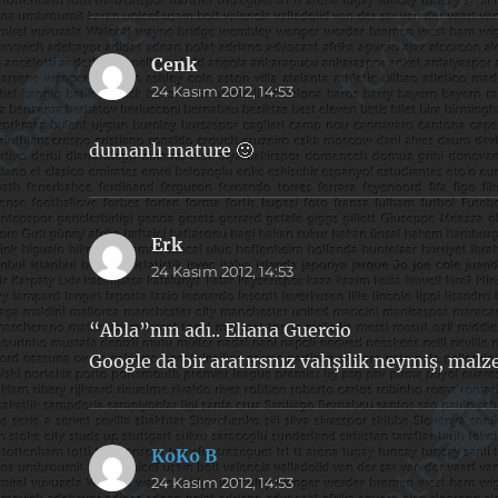
Cenk
dedi
24 Kasım 2012, 14:53
ki:
dumanlı mature 🙂
Erk
dedi
24 Kasım 2012, 14:53
ki:
“Abla”nın adı.. Eliana Guercio
Google da bir aratırsnız vahşilik neymiş, mal
KoKo B
dedi
24 Kasım 2012, 14:53
ki: