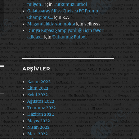
milyon…
için
TutkumuzFutbol
Galatasaray SK vs Chelsea FC Promo –
Champions…
için
K.A
Magandalıkta son nokta
için
selinsss
Dünya Kupası Şampiyonluğu için favori
adidas…
için
Tutkumuz Futbol
ARŞIVLER
Kasım 2022
Ekim 2022
Eylül 2022
Ağustos 2022
Temmuz 2022
Haziran 2022
Mayıs 2022
Nisan 2022
Mart 2022