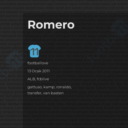
it's the football, that's the football…
footbaLLove
Romero
Yazar
footballove
Yayın
13 Ocak 2011
tarihi
Kategoriler
ALB
,
fcblive
Etiketler
gattuso
,
kamp
,
ronaldo
,
transfer
,
van basten