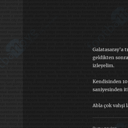
Galatasaray’a t
geldikten sonr
izleyelim.
Kendisinden 10 
saniyesinden it
Abla çok vahşi l
Bunu paylaş: