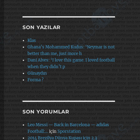
SON YAZILAR
Klas
Ghana’s Mohammed Kudus: ‘Neymar is not
better than me, just more h
Dani Alves: ‘I love this game. I loved football
when they didn’t p
Günaydın
Forma ?
SON YORUMLAR
Leo Messi — Back in Barcelona — adidas
Football:…
için
Sporstation
2014 Brezilya Dünya Kupası için 2.3