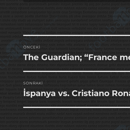
Yazı
ÖNCEKI
gezinmesi
The Guardian; “France m
Önceki
yazı:
SONRAKI
İspanya vs. Cristiano Ron
Sonraki
yazı: