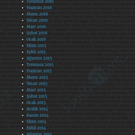
Temmuz 2016
Haziran 2016
Mayıs 2016
Nisan 2016
Mart 2016
Şubat 2016
Ocak 2016
Ekim 2015
Eylül 2015
Ağustos 2015
Temmuz 2015
Haziran 2015
Mayıs 2015
Nisan 2015
Mart 2015
Şubat 2015
Ocak 2015
Aralık 2014
Kasım 2014
Ekim 2014
Eylül 2014
Ağustos 2014