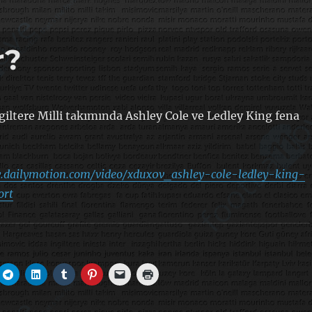
r?
iltere Milli takımında Ashley Cole ve Ledley King fena
w.dailymotion.com/video/xdux0v_ashley-cole-ledley-king-
ort