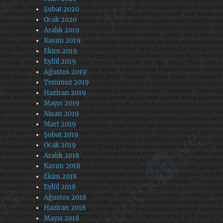
Şubat 2020
Ocak 2020
Aralık 2019
Kasım 2019
Ekim 2019
Eylül 2019
Ağustos 2019
Temmuz 2019
Haziran 2019
Mayıs 2019
Nisan 2019
Mart 2019
Şubat 2019
Ocak 2019
Aralık 2018
Kasım 2018
Ekim 2018
Eylül 2018
Ağustos 2018
Haziran 2018
Mayıs 2018