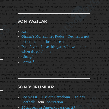
SON YAZILAR
Klas
Ghana’s Mohammed Kudus: ‘Neymar is not
better than me, just more h
Dani Alves: ‘I love this game. I loved football
when they didn’t p
Günaydın
Forma ?
SON YORUMLAR
Leo Messi — Back in Barcelona — adidas
Football:…
için
Sporstation
2014 Brezilya Dünya Kupası için 2.3