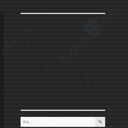
ARA
Ara: