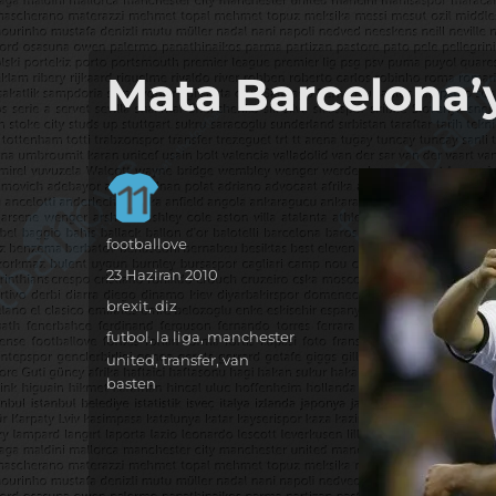
it's the football, that's the football…
footbaLLove
Mata Barcelona’
Yazar
footballove
Yayın
23 Haziran 2010
tarihi
Kategoriler
brexit
,
diz
Etiketler
futbol
,
la liga
,
manchester
united
,
transfer
,
van
basten