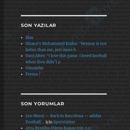
SON YAZILAR
Klas
Ghana’s Mohammed Kudus: ‘Neymar is not
better than me, just more h
Dani Alves: ‘I love this game. I loved football
when they didn’t p
Günaydın
Forma ?
SON YORUMLAR
Leo Messi — Back in Barcelona — adidas
Football:…
için
Sporstation
2014 Brezilya Dünya Kupası için 2.3