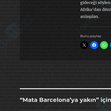
gideceği söyleni
Afrika’dan dönün
anlaşılan.
Bunu paylaş:
“Mata Barcelona’ya yakın” içi