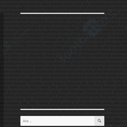
ARA
Ara: