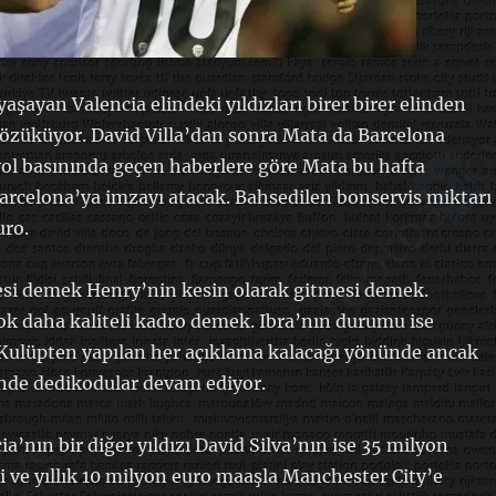
aşayan Valencia elindeki yıldızları birer birer elinden
gözüküyor. David Villa’dan sonra Mata da Barcelona
ol basınında geçen haberlere göre Mata bu hafta
rcelona’ya imzayı atacak. Bahsedilen bonservis miktarı
uro.
si demek Henry’nin kesin olarak gitmesi demek.
ok daha kaliteli kadro demek. Ibra’nın durumu ise
 Kulüpten yapılan her açıklama kalacağı yönünde ancak
nde dedikodular devam ediyor.
a’nın bir diğer yıldızı David Silva’nın ise 35 milyon
i ve yıllık 10 milyon euro maaşla Manchester City’e