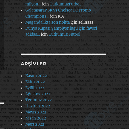
milyon…
için
TutkumuzFutbol
Galatasaray SK vs Chelsea FC Promo –
Champions…
için
K.A
Magandalıkta son nokta
için
selinsss
Dünya Kupası Şampiyonluğu için favori
adidas…
için
Tutkumuz Futbol
ARŞIVLER
Kasım 2022
Ekim 2022
Eylül 2022
Ağustos 2022
Temmuz 2022
Haziran 2022
Mayıs 2022
Nisan 2022
Mart 2022