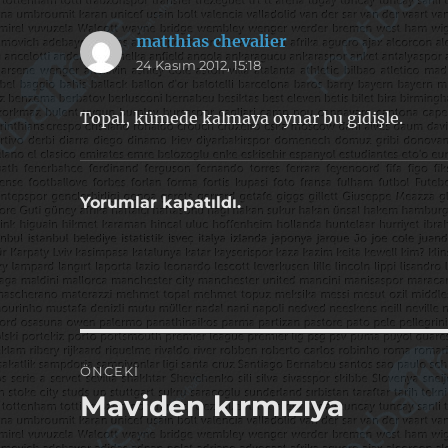
matthias chevalier
dedi
24 Kasım 2012, 15:18
ki:
Topal, kümede kalmaya oynar bu gidişle.
Yorumlar kapatıldı.
Yazı
ÖNCEKI
gezinmesi
Maviden kırmızıya
Önceki
yazı: