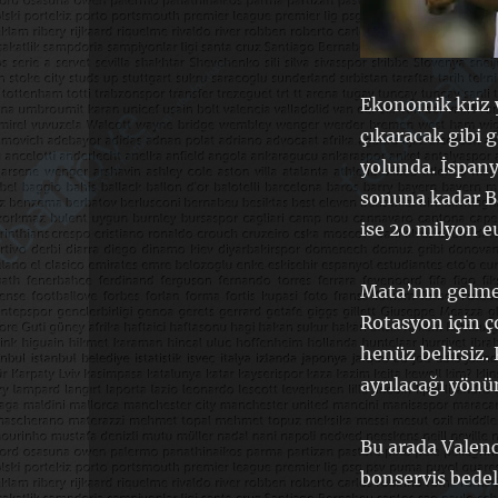
Ekonomik kriz y
çıkaracak gibi 
yolunda. İspany
sonuna kadar Ba
ise 20 milyon e
Mata’nın gelme
Rotasyon için ç
henüz belirsiz.
ayrılacağı yönü
Bu arada Valenci
bonservis bedel