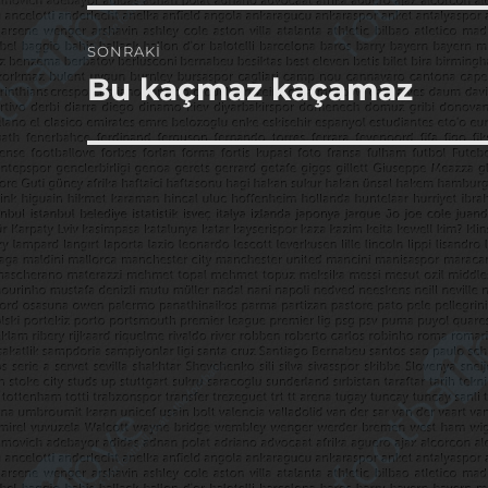
SONRAKI
Bu kaçmaz kaçamaz
Sonraki
yazı: