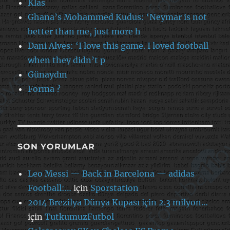
Klas
Ghana’s Mohammed Kudus: ‘Neymar is not
better than me, just more h
Dani Alves: ‘I love this game. I loved football
when they didn’t p
Günaydın
Forma ?
SON YORUMLAR
Leo Messi — Back in Barcelona — adidas
Football:…
için
Sporstation
2014 Brezilya Dünya Kupası için 2.3 milyon…
için
TutkumuzFutbol