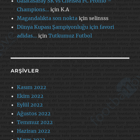
Galatasaray SK vs Chelsea FC Promo –
Champions…
için
K.A
Magandalıkta son nokta
için
selinsss
Dünya Kupası Şampiyonluğu için favori
adidas…
için
Tutkumuz Futbol
ARŞIVLER
Kasım 2022
Ekim 2022
Eylül 2022
Ağustos 2022
Temmuz 2022
Haziran 2022
Mayıs 2022