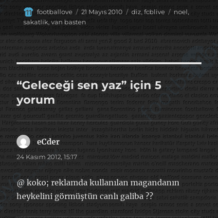
Yazar
Yayın
Kategoriler
Etiketler
footballove
21 Mayıs 2010
diz
,
fcblive
noel
,
tarihi
sakatlik
,
van basten
“Geleceği sen yaz” için 5
yorum
eCder
dedi
ki:
24 Kasım 2012, 15:17
@ koko; reklamda kullanılan magandanın
heykelini görmüştün canlı galiba ??