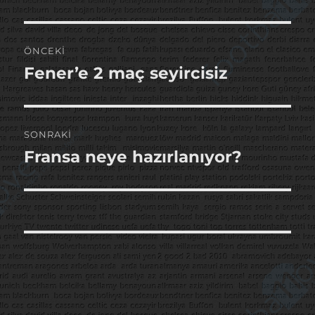
Yazı
ÖNCEKI
gezinmesi
Fener’e 2 maç seyircisiz
Önceki
yazı:
SONRAKI
Fransa neye hazırlanıyor?
Sonraki
yazı: