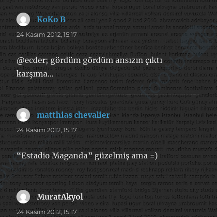
KoKo B
dedi
ki:
24 Kasım 2012, 15:17
@ecder; gördüm gördüm ansızın çıktı
karşıma…
matthias chevalier
dedi
ki:
24 Kasım 2012, 15:17
“Estadio Maganda” güzelmiş ama =)
MuratAkyol
dedi
ki:
24 Kasım 2012, 15:17