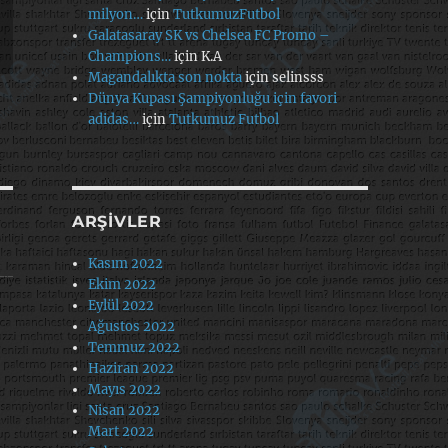
milyon…
için
TutkumuzFutbol
Galatasaray SK vs Chelsea FC Promo –
Champions…
için
K.A
Magandalıkta son nokta
için
selinsss
Dünya Kupası Şampiyonluğu için favori
adidas…
için
Tutkumuz Futbol
ARŞIVLER
Kasım 2022
Ekim 2022
Eylül 2022
Ağustos 2022
Temmuz 2022
Haziran 2022
Mayıs 2022
Nisan 2022
Mart 2022