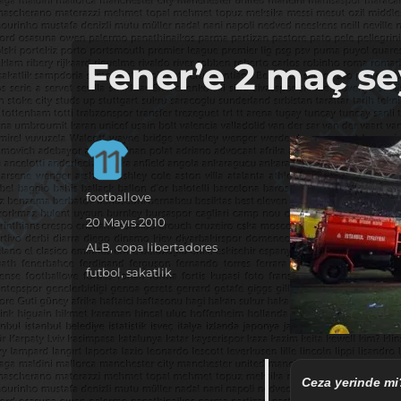
it's the football, that's the football…
footbaLLove
Fener’e 2 maç sey
Yazar
footballove
Yayın
20 Mayıs 2010
tarihi
Kategoriler
ALB
,
copa libertadores
Etiketler
futbol
,
sakatlik
Ceza yerinde mi