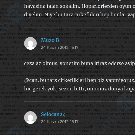
havasina falan sokalim. Hoparlorlerden oyun o
diyelim. Niye bu tarz cirkeflileri hep bunlar y
Muzo B
dedi
24 Kasım 2012, 15:17
ki:
ceza az olmus. yonetim buna itiraz ederse ayip
@can. bu tarz cirkeflikleri hep biz yapmiyoruz.
hic gerek yok, sezon bitti, onumuz dunya kupa
Selocan24
dedi
24 Kasım 2012, 15:17
ki: