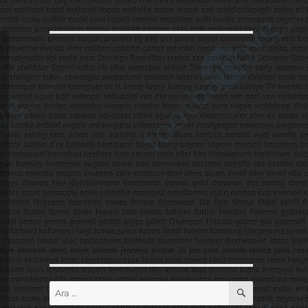
ARA
Ara: