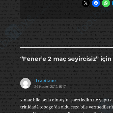
“Fener’e 2 maç seyircisiz” içi
il capitano
dedi
24 Kasım 2012, 15:17
ki:
2 maç bile fazla olmuş’u işaretledim.ne yaptı 
trinidad&tobago’da oldu ceza bile vermediler