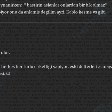
ynanirken: ” bastirin aslanlar onlardan bir b.k olmaz”
apiyor onu da anlamis degilim ayri. Kablo kesme vs gibi
 olur.
 herkes her turlu cirkefligi yapiyor. eski defterleri acmay
si. 😉