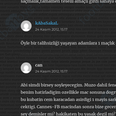
saçmalık,tamamen teselli amaçlı girdi sahaya 
kAbaSakaL
dedi
24 Kasım 2012, 15:17
ki:
Öyle bir talihsizliği yaşayan adamlara 1 maçlık
can
dedi
24 Kasım 2012, 15:17
ki:
Abi simdi birsey soyleyecegim. Muzo dahil fene
benim hatirladigim ozellikle mac sonuna dogr
bu kubatin cem karacadan asirdigi 1 mayis sarki
cektigi. Cannes-FB macindan sonra bize gecen bu
sey demisler mi? hakikaten bu yasak degil mi?