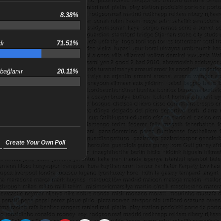
8.38%
dı
71.51%
 bağlanır
20.11%
)
Create Your Own Poll