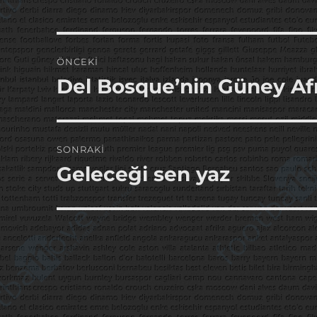
Yazı
ÖNCEKI
gezinmesi
Del Bosque’nin Güney Afr
Önceki
yazı:
SONRAKI
Geleceği sen yaz
Sonraki
yazı: