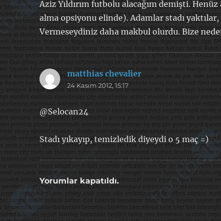
Aziz Yıldırım futbolu alacağım demişti. Henüz 
alma opsiyonu elinde). Adamlar stadı yaktılar, dı
Vermeseydiniz daha makbul olurdu. Bize neden 
matthias chevalier
dedi
24 Kasım 2012, 15:17
ki:
@Selocan24
Stadı yıkayıp, temizledik diyeydi o 5 maç =)
Yorumlar kapatıldı.