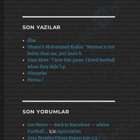
SON YAZILAR
Klas
Ghana’s Mohammed Kudus: ‘Neymar is not
better than me, just more h
Dani Alves: ‘I love this game. I loved football
when they didn’t p
Günaydın
Forma ?
SON YORUMLAR
Leo Messi — Back in Barcelona — adidas
Football:…
için
Sporstation
2014 Brezilya Dünya Kupası için 2.3