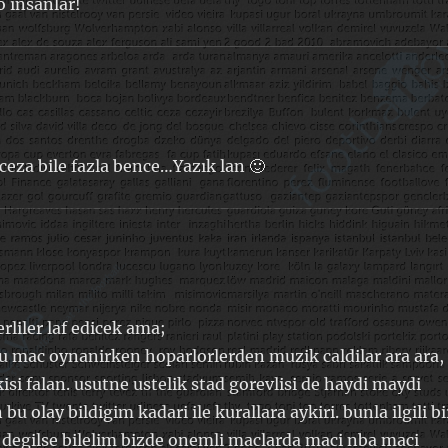
o insanlar!
 ceza bile fazla bence…Yazık lan 🙂
rliler laf edicek ama;
u mac oynanirken hoparlorlerden muzik caldilar ara ara,
si falan. usutne ustelik stad gorevlisi de haydi maydi
 olay bildigim kadari ile kurallara aykiri. bunla ilgili bi
 degilse bilelim bizde onemli maclarda maci nba maci