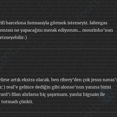
rifi barcelona formasıyla görmek istemeyiz. fabregas
er sonrası ne yapacağını merak ediyorum… mourinho’nun
yetmeyebilir:)
irse artık ekstra olacak. ben ribery’den çok jesus navas’
 real’e gelince dediğin gibi alonso’nun yanına birisi
ard’ı filan alırlarsa hiç şaşırmam. yanlız higuain ile
ç tutmadı çünkü.