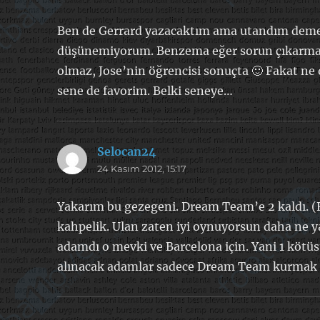
Ben de Gerrard yazacaktım ama utandım demeye
düşünemiyorum. Benzema eğer sorun çıkarmay
olmaz, Jose’nin öğrencisi sonuçta 🙂 Fakat ne
sene de favorim. Belki seneye…
Selocan24
dedi
24 Kasım 2012, 15:17
ki:
Yakarım bu gezegeni. Dream Team’e 2 kaldı. (F
kahpelik. Ulan zaten iyi oynuyorsun daha ne yahu
adamdı o mevki ve Barcelona için. Yani 1 kötüsü 
alınacak adamlar sadece Dream Team kurmak a