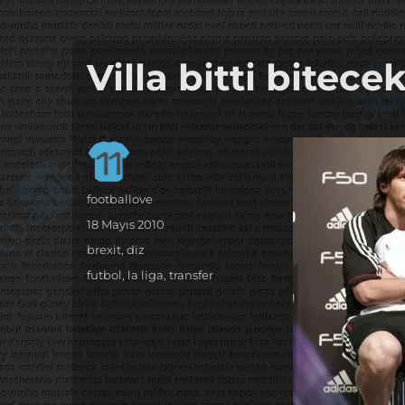
it's the football, that's the football…
footbaLLove
Villa bitti bitece
Yazar
footballove
Yayın
18 Mayıs 2010
tarihi
Kategoriler
brexit
,
diz
Etiketler
futbol
,
la liga
,
transfer