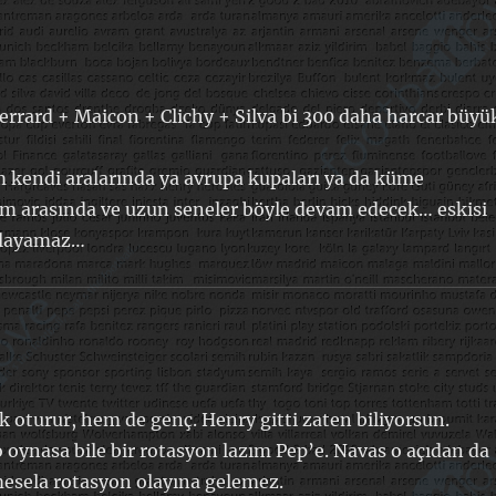
Gerrard + Maicon + Clichy + Silva bi 300 daha harcar büyü
m kendi aralarında ya avrupa kupaları ya da küme
ım arasında ve uzun seneler böyle devam edecek… eskisi
orlayamaz…
 oturur, hem de genç. Henry gitti zaten biliyorsun.
 oynasa bile bir rotasyon lazım Pep’e. Navas o açıdan da
 mesela rotasyon olayına gelemez.