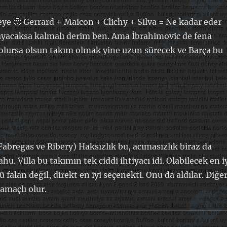
 🙂 Gerrard + Maicon + Clichy + Silva = Ne kadar eder
acaksa kalmalı derim ben. Ama İbrahimovic de fena
 olursa olsun takım olmak yine uzun sürecek ve Barça bu
abregas ve Ribery) Haksızlık bu, acımasızlık biraz da
. Villa bu takımın tek ciddi ihtiyacı idi. Olabilecek en i
falan değil, direkt en iyi seçenekti. Onu da aldılar. Diğe
maçlı olur.