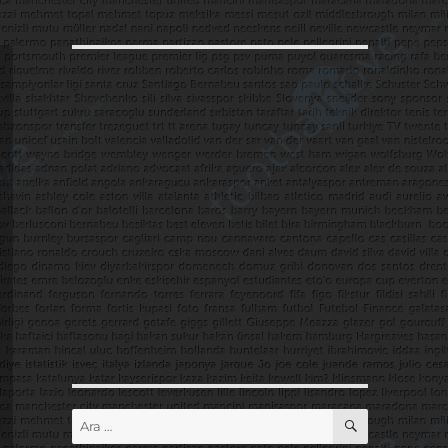
ARA
Ara: