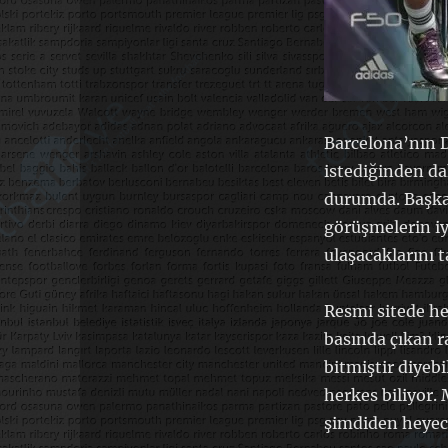
Barcelona’nın D
istediğinden d
durumda. Başka
görüşmelerin iy
ulaşacaklarını 
Resmi sitede h
basında çıkan r
bitmiştir diyeb
herkes biliyor.
şimdiden heyecan