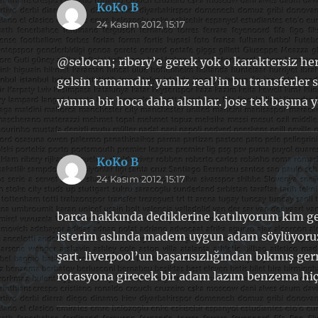
KoKo B
dedi
24 Kasım 2012, 15:17
ki:
@selocan; ribery’e gerek yok o karaktersiz he
gelsin tamamdır. yanlız real’in bu transferl
yanına bir hoca daha alsınlar. jose tek başına 
KoKo B
dedi
24 Kasım 2012, 15:17
ki:
barca hakkında dediklerine katılıyorum kim gel
isterim aslında madem uygun adam söylüyoruz:)
şart. liverpool’un başarısızlığından bıkmış gerr
rotasyona girecek bir adam lazım benzema hi