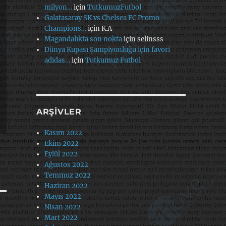
milyon…
için
TutkumuzFutbol
Galatasaray SK vs Chelsea FC Promo –
Champions…
için
K.A
Magandalıkta son nokta
için
selinsss
Dünya Kupası Şampiyonluğu için favori
adidas…
için
Tutkumuz Futbol
ARŞIVLER
Kasım 2022
Ekim 2022
Eylül 2022
Ağustos 2022
Temmuz 2022
Haziran 2022
Mayıs 2022
Nisan 2022
Mart 2022