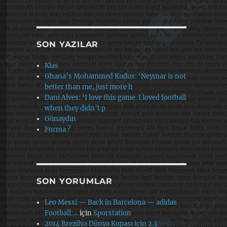
SON YAZILAR
Klas
Ghana’s Mohammed Kudus: ‘Neymar is not
better than me, just more h
Dani Alves: ‘I love this game. I loved football
when they didn’t p
Günaydın
Forma ?
SON YORUMLAR
Leo Messi — Back in Barcelona — adidas
Football:…
için
Sporstation
2014 Brezilya Dünya Kupası için 2.3