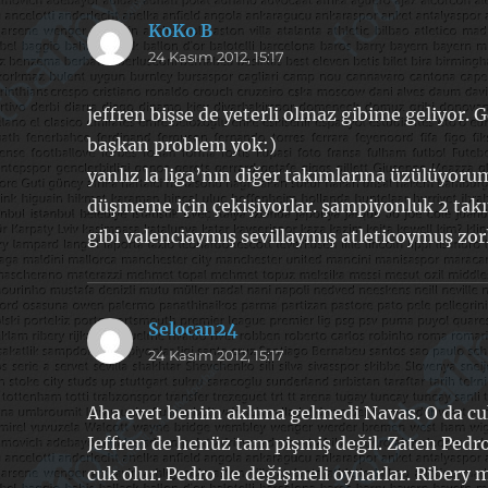
KoKo B
dedi
24 Kasım 2012, 15:17
ki:
jeffren bişse de yeterli olmaz gibime geliyor. 
başkan problem yok:)
yanlız la liga’nın diğer takımlarına üzülüyoru
düşmeme için çekişiyorlar. şampiyonluk 2 tak
gibi valenciaymış sevillaymış atleticoymuş z
Selocan24
dedi
24 Kasım 2012, 15:17
ki:
Aha evet benim aklıma gelmedi Navas. O da cuk
Jeffren de henüz tam pişmiş değil. Zaten Pedro
cuk olur. Pedro ile değişmeli oynarlar. Ribery