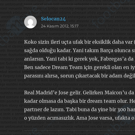
Selocan24
dedi
24 Kasım 2012, 15:17
ki:
Koko sizin ileri uçta ufak bir eksiklik daha var
sağda olduğu kadar. Yani takım Barça olunca 
anlarsın. Yani tabi ki gerek yok, Fabregas’a da
Ben sadece Dream Team için gerekli olan en iyi
parasını alırsa, sorun çıkartacak bir adam deği
Real Madrid’e Jose gelir. Gelirken Maicon’u da a
kadar olmasa da başka bir dream team olur. He
partner de lazım. Tabi buna da yine bir 300 ha
o yüzden acımasızlık. Ama Jose varsa, ufakta o