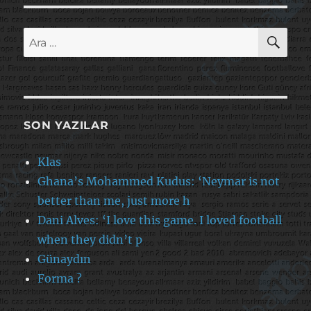
AR
Ara:
SON YAZILAR
Klas
Ghana’s Mohammed Kudus: ‘Neymar is not
better than me, just more h
Dani Alves: ‘I love this game. I loved football
when they didn’t p
Günaydın
Forma ?