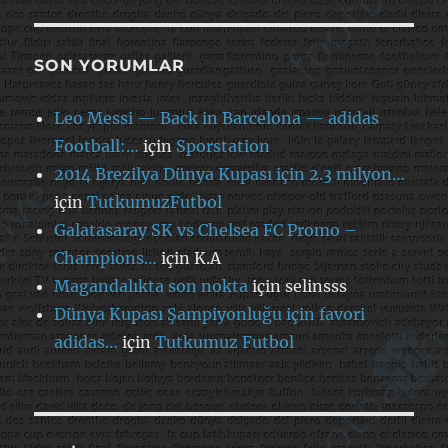
SON YORUMLAR
Leo Messi — Back in Barcelona — adidas
Football:…
için
Sporstation
2014 Brezilya Dünya Kupası için 2.3 milyon…
için
TutkumuzFutbol
Galatasaray SK vs Chelsea FC Promo –
Champions…
için
K.A
Magandalıkta son nokta
için
selinsss
Dünya Kupası Şampiyonluğu için favori
adidas…
için
Tutkumuz Futbol