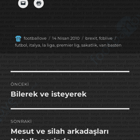
Yazar
Yayın
Kategoriler
Etiketler
footballove
14 Nisan 2010
brexit
,
fcblive
tarihi
futbol
,
italya
,
la liga
,
premier lig
,
sakatlik
,
van basten
Yazı
ÖNCEKI
gezinmesi
Bilerek ve isteyerek
Önceki
yazı:
SONRAKI
Mesut ve silah arkadaşları
Sonraki
yazı: