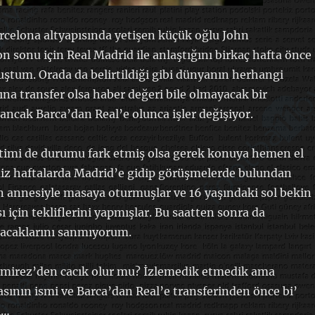
arcelona altyapısında yetişen küçük oğlu John
n sonu için Real Madrid ile anlaştığını birkaç hafta önce
ştum. Orada da belirtildiği gibi dünyanın herhangi
ına transfer olsa haber değeri bile olmayacak bir
 ancak Barca’dan Real’e olunca işler değişiyor.
timi de durumu fark etmiş olsa gerek konuya hemen el
miz haftalarda Madrid’e gidip görüşmelerde bulundan
 annesiyle masaya oturmuşlar ve 16 yaşındaki sol bekin
 için tekliflerini yapmışlar. Bu saatten sonra da
racaklarını sanmıyorum.
amirez’den cacık olur mu? İzlemedik etmedik ama
asının ismi ve Barca’dan Real’e transferinden önce bi’
i…