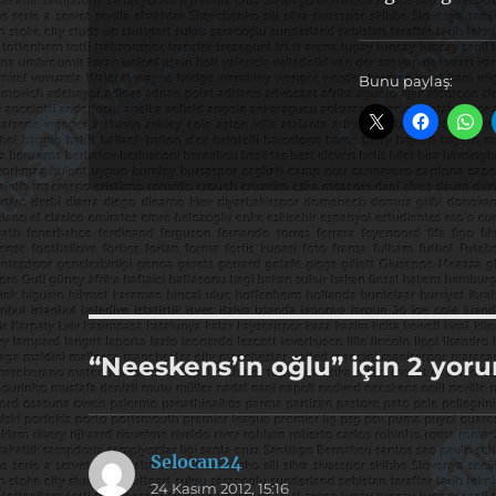
Bunu paylaş:
“Neeskens’in oğlu” için 2 yor
Selocan24
dedi
24 Kasım 2012, 15:16
ki: