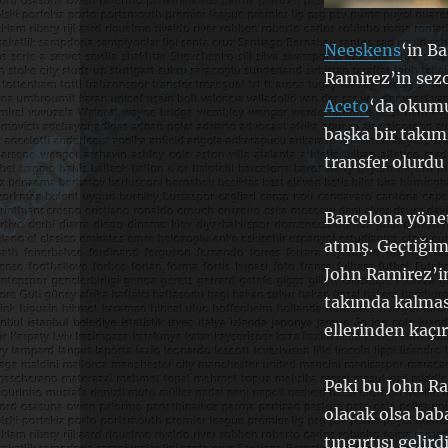
Neeskens
‘in B
Ramirez’in sezo
Aceto
‘da okumu
başka bir takım
transfer olurdu
Barcelona yöne
atmış. Geçtiği
John Ramirez’in
takımda kalması
ellerinden kaçı
Peki bu John R
olacak olsa bab
tıngırtısı gelird