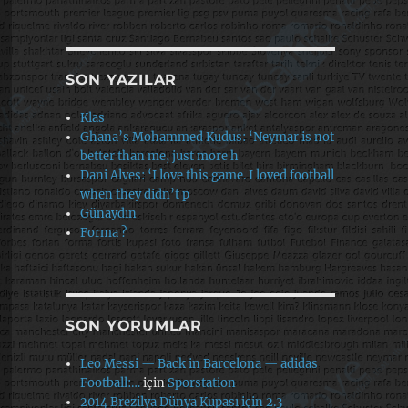
SON YAZILAR
Klas
Ghana’s Mohammed Kudus: ‘Neymar is not
better than me, just more h
Dani Alves: ‘I love this game. I loved football
when they didn’t p
Günaydın
Forma ?
SON YORUMLAR
Leo Messi — Back in Barcelona — adidas
Football:…
için
Sporstation
2014 Brezilya Dünya Kupası için 2.3