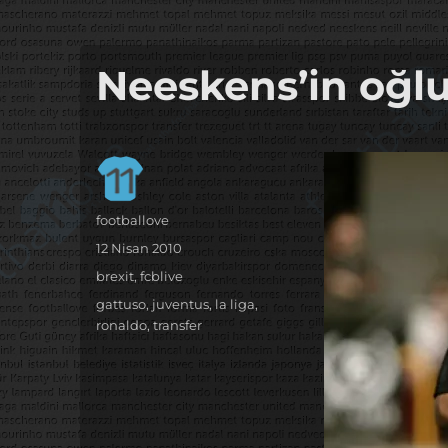
it's the football, that's the football…
footbaLLove
Neeskens’in oğl
Yazar
footballove
Yayın
12 Nisan 2010
tarihi
Kategoriler
brexit
,
fcblive
Etiketler
gattuso
,
juventus
,
la liga
,
ronaldo
,
transfer