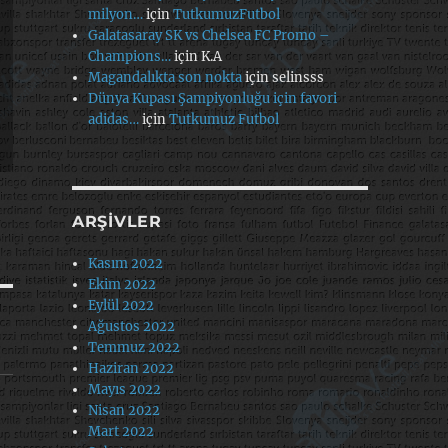
milyon…
için
TutkumuzFutbol
Galatasaray SK vs Chelsea FC Promo –
Champions…
için
K.A
Magandalıkta son nokta
için
selinsss
Dünya Kupası Şampiyonluğu için favori
adidas…
için
Tutkumuz Futbol
ARŞIVLER
Kasım 2022
Ekim 2022
Eylül 2022
Ağustos 2022
Temmuz 2022
Haziran 2022
Mayıs 2022
Nisan 2022
Mart 2022