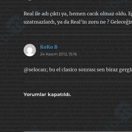
Real ile adı çıktı ya, hemen cacık olmaz oldu. 
uzatmazlardı, ya da Real’in zoru ne ? Geleceği
KoKo B
dedi
24 Kasım 2012, 15:16
ki:
@selocan; bu el clasico sonrası sen biraz gergi
Yorumlar kapatıldı.