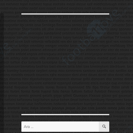
ARA
Ara: