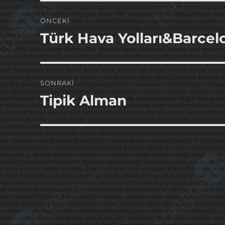
Yazı
ÖNCEKI
gezinmesi
Türk Hava Yolları&Barcel
Önceki
yazı:
SONRAKI
Tipik Alman
Sonraki
yazı: