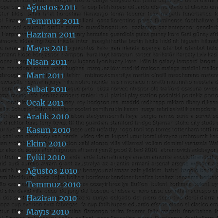
Ağustos 2011
Temmuz 2011
Haziran 2011
Mayıs 2011
Nisan 2011
Mart 2011
Şubat 2011
Ocak 2011
Aralık 2010
Kasım 2010
Ekim 2010
Eylül 2010
Ağustos 2010
Temmuz 2010
Haziran 2010
Mayıs 2010