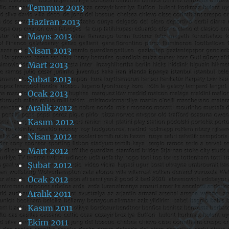
Temmuz 2013
Haziran 2013
Mayıs 2013
Nisan 2013
Mart 2013
Şubat 2013
Ocak 2013
Aralık 2012
Kasım 2012
Nisan 2012
Mart 2012
Şubat 2012
Ocak 2012
Aralık 2011
Kasım 2011
Ekim 2011