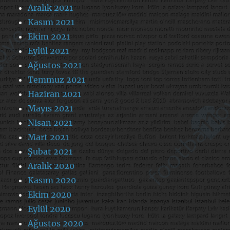
Aralık 2021
Kasım 2021
Ekim 2021
Eylül 2021
Ağustos 2021
Temmuz 2021
Haziran 2021
Mayıs 2021
Nisan 2021
Mart 2021
Şubat 2021
Aralık 2020
Kasım 2020
Ekim 2020
Eylül 2020
Ağustos 2020