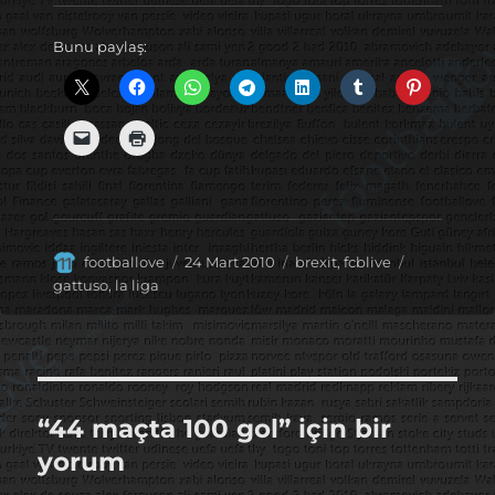
Bunu paylaş:
Yazar
Yayın
Kategoriler
Etiketler
footballove
24 Mart 2010
brexit
,
fcblive
tarihi
gattuso
,
la liga
“44 maçta 100 gol” için bir
yorum