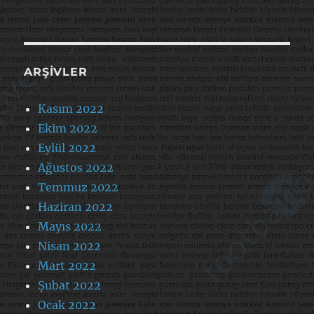
ARŞIVLER
Kasım 2022
Ekim 2022
Eylül 2022
Ağustos 2022
Temmuz 2022
Haziran 2022
Mayıs 2022
Nisan 2022
Mart 2022
Şubat 2022
Ocak 2022