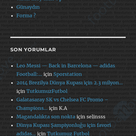
Günaydın
Forma ?
SON YORUMLAR
Leo Messi — Back in Barcelona — adidas
Football:…
için
Sporstation
2014 Brezilya Dünya Kupası için 2.3 milyon…
için
TutkumuzFutbol
Galatasaray SK vs Chelsea FC Promo –
Champions…
için
K.A
Magandalıkta son nokta
için
selinsss
Dünya Kupası Şampiyonluğu için favori
adidas…
için
Tutkumuz Futbol