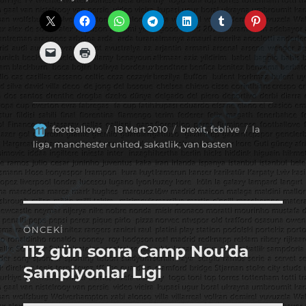
Yazar
Yayın
Kategoriler
Etiketler
footballove
18 Mart 2010
brexit
,
fcblive
la
tarihi
liga
,
manchester united
,
sakatlik
,
van basten
Yazı
ÖNCEKI
gezinmesi
113 gün sonra Camp Nou’da
Önceki
yazı:
Şampiyonlar Ligi