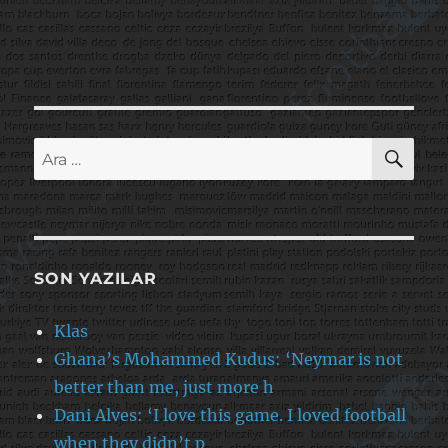
AR
Ara:
SON YAZILAR
Klas
Ghana’s Mohammed Kudus: ‘Neymar is not
better than me, just more h
Dani Alves: ‘I love this game. I loved football
when they didn’t p