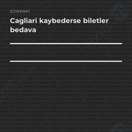
SONRAKI
Cagliari kaybederse biletler
Sonraki
yazı:
bedava