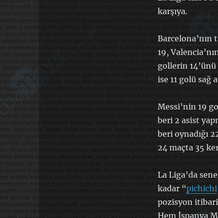
karşıya.
Barcelona’nın t
19, Valencia’nın
gollerin 14’ünü 
ise 11 golü sağ 
Messi’nin 19 gol
beri 2 asist ya
beri oynadığı 2
24 maçta 35 ker
La Liga’da senel
kadar “
pichichi
pozisyon itibari
Hem İspanya Mil