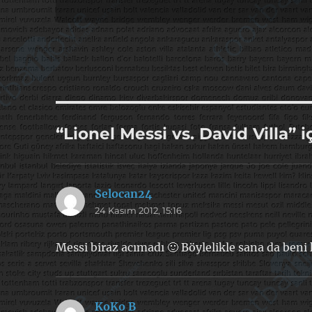
“Lionel Messi vs. David Villa” 
Selocan24
dedi
24 Kasım 2012, 15:16
ki:
Messi biraz acımadı 🙂 Böylelikle sana da beni
KoKo B
dedi