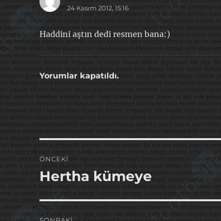
24 Kasım 2012, 15:16
ki:
Haddini aştın dedi resmen bana:)
Yorumlar kapatıldı.
Yazı
ÖNCEKI
gezinmesi
Hertha kümeye
Önceki
yazı:
SONRAKI