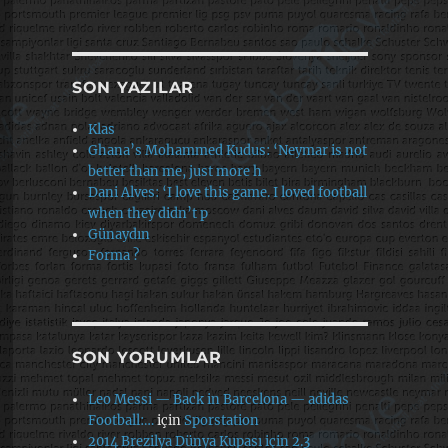
SON YAZILAR
Klas
Ghana’s Mohammed Kudus: ‘Neymar is not
better than me, just more h
Dani Alves: ‘I love this game. I loved football
when they didn’t p
Günaydın
Forma ?
SON YORUMLAR
Leo Messi — Back in Barcelona — adidas
Football:…
için
Sporstation
2014 Brezilya Dünya Kupası için 2.3