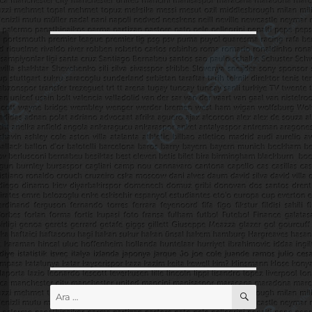
ARA
Ara: