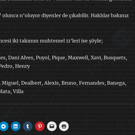
 olunca n’oluyor diyenler de çıkabilir. Haklılar bakınız
cesi iki takımın muhtemel 11’leri ise şöyle;
des, Dani Alves, Puyol, Pique, Maxwell, Xavi, Busquets,
 Pedro, Henry
, Miguel, Dealbert, Alexis, Bruno, Fernandes, Banega,
Mata, Villa