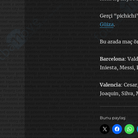
Gerçi “pichichi”
Güiza
.
Bu arada maç ön
Barcelona
: Val
Iniesta, Messi,
Valencia
: Cesar
Joaquin, Silva, 
Bunu paylaş: