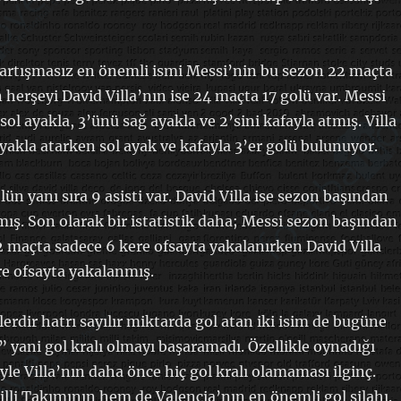
artışmasız en önemli ismi Messi’nin bu sezon 22 maçta
 herşeyi David Villa’nın ise 24 maçta 17 golü var. Messi
sol ayakla, 3’ünü sağ ayakla ve 2’sini kafayla atmış. Villa
ayakla atarken sol ayak ve kafayla 3’er golü bulunuyor.
ün yanı sıra 9 asisti var. David Villa ise sezon başından
pmış. Son olarak bir istatistik daha; Messi sezon başından
2 maçta sadece 6 kere ofsayta yakalanırken David Villa
e ofsayta yakalanmış.
erdir hatrı sayılır miktarda gol atan iki isim de bugüne
” yani gol kralı olmayı başaramadı. Özellikle oynadığı
yle Villa’nın daha önce hiç gol kralı olamaması ilginç.
li Takımının hem de Valencia’nın en önemli gol silahı.