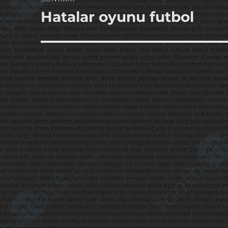
Hatalar oyunu futbol
Sonraki
yazı: