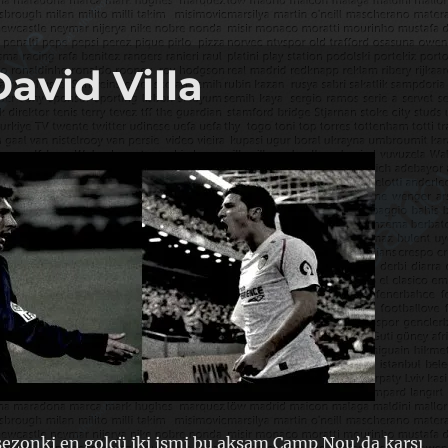
David Villa
sezonki en golcü iki ismi bu akşam Camp Nou’da karşı