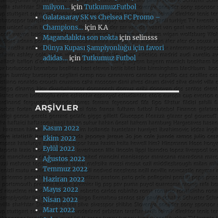
milyon…
için
TutkumuzFutbol
Galatasaray SK vs Chelsea FC Promo –
Champions…
için
K.A
Magandalıkta son nokta
için
selinsss
Dünya Kupası Şampiyonluğu için favori
adidas…
için
Tutkumuz Futbol
ARŞIVLER
Kasım 2022
Ekim 2022
Eylül 2022
Ağustos 2022
Temmuz 2022
Haziran 2022
Mayıs 2022
Nisan 2022
Mart 2022