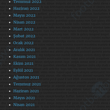
Temmuz 2022
Haziran 2022
Mayıs 2022
Nisan 2022
Mart 2022
Şubat 2022
Ocak 2022
Aralık 2021
Kasım 2021
Ekim 2021
Eylül 2021
Ağustos 2021
Temmuz 2021
Haziran 2021
Mayıs 2021
Nisan 2021