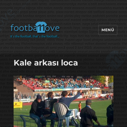
MENÜ
footbaLLove
Kale arkası loca