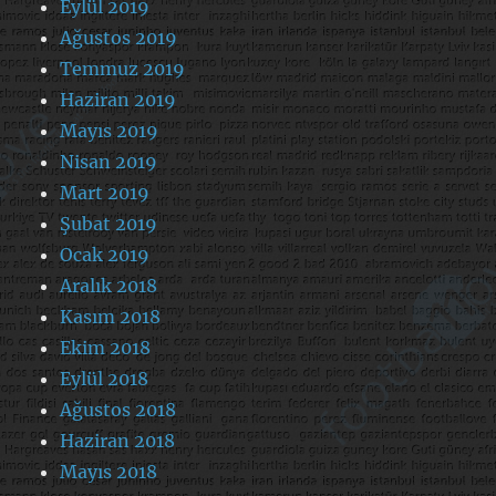
Eylül 2019
Ağustos 2019
Temmuz 2019
Haziran 2019
Mayıs 2019
Nisan 2019
Mart 2019
Şubat 2019
Ocak 2019
Aralık 2018
Kasım 2018
Ekim 2018
Eylül 2018
Ağustos 2018
Haziran 2018
Mayıs 2018