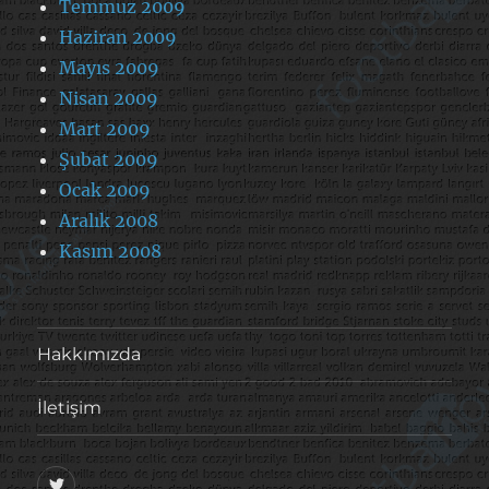
Temmuz 2009
Haziran 2009
Mayıs 2009
Nisan 2009
Mart 2009
Şubat 2009
Ocak 2009
Aralık 2008
Kasım 2008
Hakkımızda
İletişim
@footballove