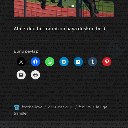
Abilerden biri rahatına baya düşkün be:)
Bunu paylaş:
Yazar
Yayın
Kategoriler
Etiketler
footballove
27 Şubat 2010
fcblive
la liga
,
tarihi
transfer