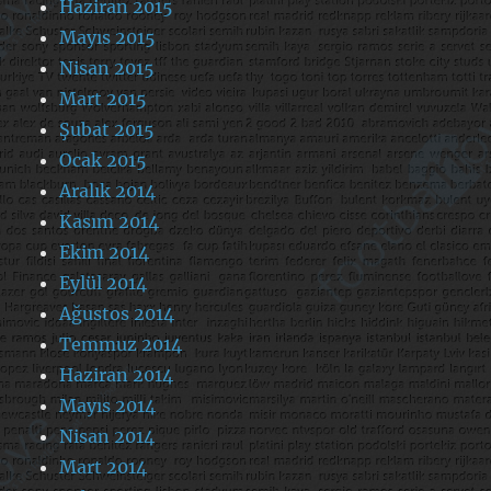
Haziran 2015
Mayıs 2015
Nisan 2015
Mart 2015
Şubat 2015
Ocak 2015
Aralık 2014
Kasım 2014
Ekim 2014
Eylül 2014
Ağustos 2014
Temmuz 2014
Haziran 2014
Mayıs 2014
Nisan 2014
Mart 2014