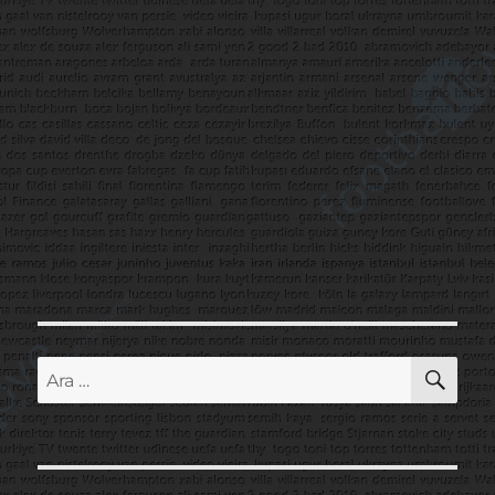
AR
Ara: