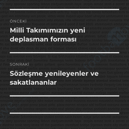
Yazı
ÖNCEKI
gezinmesi
Milli Takımımızın yeni
Önceki
yazı:
deplasman forması
SONRAKI
Sözleşme yenileyenler ve
Sonraki
yazı:
sakatlananlar