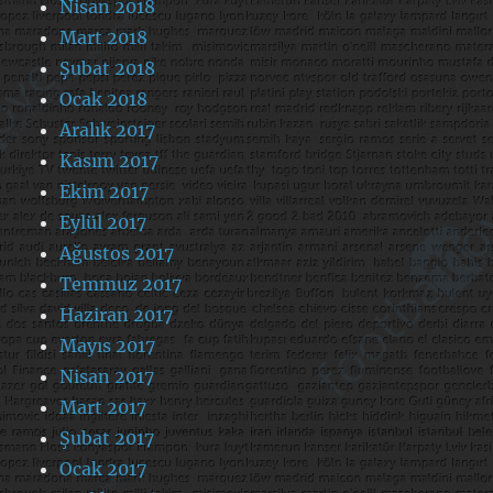
Nisan 2018
Mart 2018
Şubat 2018
Ocak 2018
Aralık 2017
Kasım 2017
Ekim 2017
Eylül 2017
Ağustos 2017
Temmuz 2017
Haziran 2017
Mayıs 2017
Nisan 2017
Mart 2017
Şubat 2017
Ocak 2017