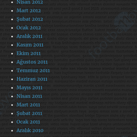
Nisan 2012
Mart 2012
Şubat 2012
Ocak 2012
Aralık 2011
Kasım 2011
Ekim 2011
Ağustos 2011
Temmuz 2011
Haziran 2011
Mayıs 2011
Nisan 2011
Mart 2011
Şubat 2011
Ocak 2011
Aralık 2010