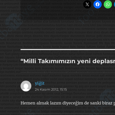
“Milli Takımımızın yeni depla
yiğit
dedi
24 Kasım 2012, 15:15
ki:
Hemen almak lazım diyeceğim de sanki biraz p