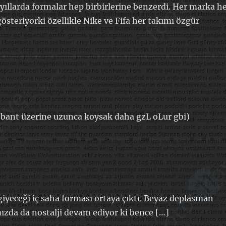
 yıllarda formalar hep birbirlerine benzerdi. Her marka h
österiyorki özellikle Nike ve Fifa her takımı özgür
ı bant üzerine uzunca koysak daha gzL oLur gbi)
yeceği iç saha forması ortaya çıktı. Beyaz deplasman
ızda da nostalji devam ediyor ki bence […]