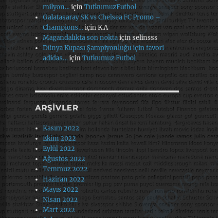
milyon…
için
TutkumuzFutbol
Galatasaray SK vs Chelsea FC Promo –
Champions…
için
K.A
Magandalıkta son nokta
için
selinsss
Dünya Kupası Şampiyonluğu için favori
adidas…
için
Tutkumuz Futbol
ARŞIVLER
Kasım 2022
Ekim 2022
Eylül 2022
Ağustos 2022
Temmuz 2022
Haziran 2022
Mayıs 2022
Nisan 2022
Mart 2022