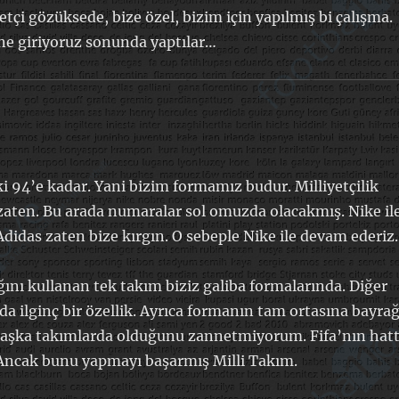
tçi gözüksede, bize özel, bizim için yapılmış bi çalışma.
sine giriyoruz sonunda yaptılar…
ki 94’e kadar. Yani bizim formamız budur. Milliyetçilik
r zaten. Bu arada numaralar sol omuzda olacakmış. Nike il
didas zaten bize kırgın. O sebeple Nike ile devam ederiz.
ını kullanan tek takım biziz galiba formalarında. Diğer
da ilginç bir özellik. Ayrıca formanın tam ortasına bayrağ
aşka takımlarda olduğunu zannetmiyorum. Fifa’nın hat
 Ancak bunu yapmayı başarmış Milli Takım.