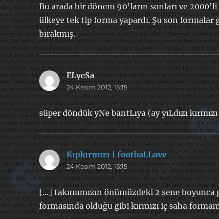
Bu arada bir dönem 90’ların sonları ve 2000’li
ülkeye tek tip forma yapardı. Şu son formalar g
bırakmış.
ELyeSa
dedi
24 Kasım 2012, 15:15
ki:
süper döndük yNe bantLıya (ay yıLdızı kırmız
Kıpkırmızı | footbaLLove
dedi
24 Kasım 2012, 15:15
ki:
[…] takımımızın önümüzdeki 2 sene boyunca gi
formasında olduğu gibi kırmızı iç saha formam