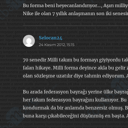
Bu forma beni heyecanlandırıyor…, Aşırı milliye
Nike ile olan 7 yıllık anlaşmanın son iki sene
Selocan24
dedi
24 Kasım 2012, 15:15
ki:
70 senedir Milli takım bu formayı giyiyordu ta
falan hikaye. Milli forma deyince akla bu geli
olan sözleşme uzatılır diye tahmin ediyorum. A
Bu arada federasyon bayrağı yerine ülke bayrağ
her takım federasyon bayrağını kullanıyor. Bu 
kondurmak da bir anlamda benzersiz olmuş. B
buna karşı çıkabileceğini düşünmüş en başta.