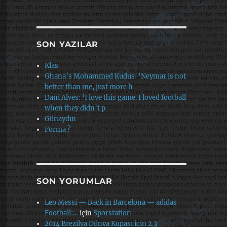
SON YAZILAR
Klas
Ghana’s Mohammed Kudus: ‘Neymar is not
better than me, just more h
Dani Alves: ‘I love this game. I loved football
when they didn’t p
Günaydın
Forma ?
SON YORUMLAR
Leo Messi — Back in Barcelona — adidas
Football:…
için
Sporstation
2014 Brezilya Dünya Kupası için 2.3