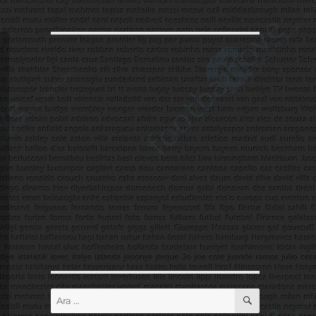
ARA
Ara: