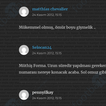
matthias chevalier
dedi
24 Kasım 2012, 15:15
ki:
Mükemmel olmuş, ömür boyu giymelik ..
Selocan24
dedi
24 Kasım 2012, 15:15
ki:
Müthiş Forma. Uzun süredir yapılması gereke
numarası nereye konacak acaba. Sol omuz gibi d
pennyilkay
dedi
24 Kasım 2012, 15:15
ki: