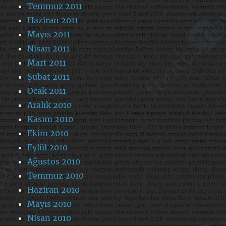
Temmuz 2011
Haziran 2011
Mayıs 2011
Nisan 2011
Mart 2011
Şubat 2011
Ocak 2011
Aralık 2010
Kasım 2010
Ekim 2010
Eylül 2010
Ağustos 2010
Temmuz 2010
Haziran 2010
Mayıs 2010
Nisan 2010