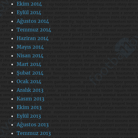
Ekim 2014
Eylül 2014
Ağustos 2014
Temmuz 2014
Haziran 2014
Mayıs 2014
Nisan 2014
Mart 2014
Şubat 2014
Ocak 2014
Aralık 2013
Kasım 2013
Ekim 2013
Eylül 2013
Ağustos 2013
Temmuz 2013