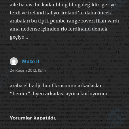
aile babası bu kadar bling bling değildir. geriye
ferdi ve ireland kalıyo. ireland’ın daha önceki
arabaları bu tipti. pembe range roverı filan vardı
ama nedense içimden rio ferdinand demek
geçiyo…
Muzo B
dedi
ki:
24 Kasım 2012, 15:14
araba el hadji diouf krosunun arkadaslar…
“benim” diyen arkadasi ayrica kutluyorum.
Yorumlar kapatıldı.