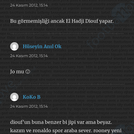
ki:
24 Kasım 2012, 15:14
Bu görmemişliği ancak El Hadji Diouf yapar.
Hüseyin Anıl Ok
dedi
ki:
24 Kasım 2012, 15:14
Jo mu 🙂
KoKo B
dedi
ki:
24 Kasım 2012, 15:14
diouf’un buna benzer bi jipi var ama beyaz.
kazım ve ronaldo spor araba sever. rooney yeni