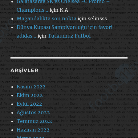
Galatasaray SK vs Chelsea FC Promo –
Champions…
için
K.A
Magandalıkta son nokta
için
selinsss
Dünya Kupası Şampiyonluğu için favori
adidas…
için
Tutkumuz Futbol
ARŞIVLER
Kasım 2022
Ekim 2022
Eylül 2022
Ağustos 2022
Temmuz 2022
Haziran 2022