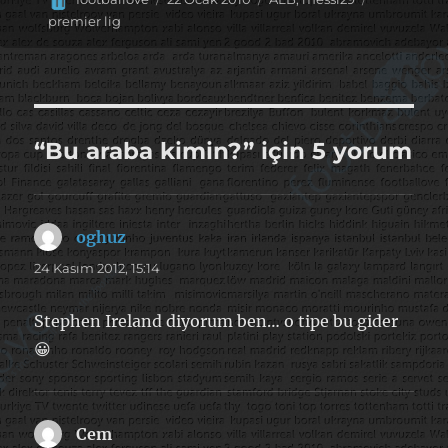
tarihi
premier lig
“Bu araba kimin?” için 5 yorum
oghuz
dedi
ki:
24 Kasım 2012, 15:14
Stephen Ireland diyorum ben… o tipe bu gider
😀
Cem
dedi