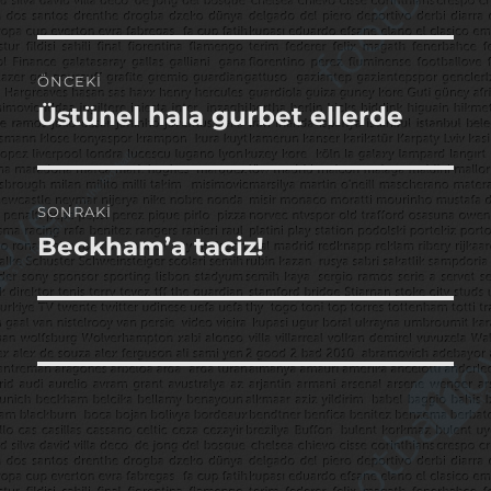
Yazı
ÖNCEKI
gezinmesi
Üstünel hala gurbet ellerde
Önceki
yazı:
SONRAKI
Beckham’a taciz!
Sonraki
yazı: