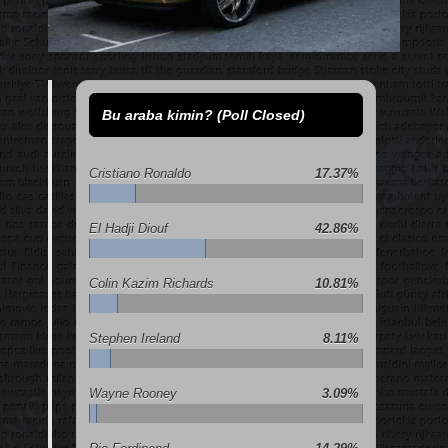
Bu araba kimin? (Poll Closed)
Cristiano Ronaldo
17.37%
El Hadji Diouf
42.86%
Colin Kazim Richards
10.81%
Stephen Ireland
8.11%
Wayne Rooney
3.09%