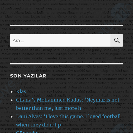
AR
Ara:
SON YAZILAR
Klas
Ghana’s Mohammed Kudus: ‘Neymar is not
better than me, just more h
Dani Alves: ‘I love this game. I loved football
when they didn’t p
Günaydın