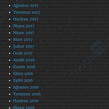
Ağustos 2017
Temmuz 2017
Haziran 2017
Mayıs 2017
Nisan 2017
Mart 2017
Şubat 2017
Ocak 2017
Aralık 2016
Kasım 2016
Ekim 2016
Eylül 2016
Ağustos 2016
Temmuz 2016
Haziran 2016
Mayıs 2016