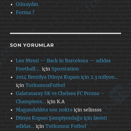
Günaydın
Forma ?
SON YORUMLAR
Leo Messi — Back in Barcelona — adidas
Football:…
için
Sporstation
2014 Brezilya Dünya Kupası için 2.3 milyon…
için
TutkumuzFutbol
Galatasaray SK vs Chelsea FC Promo –
Champions…
için
K.A
Magandalıkta son nokta
için
selinsss
Dünya Kupası Şampiyonluğu için favori
adidas…
için
Tutkumuz Futbol