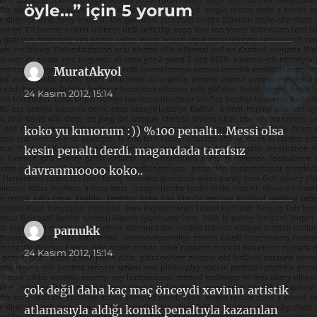
öyle…” için 5 yorum
MuratAkyol
dedi
ki:
24 Kasım 2012, 15:14
koko yu kınıorum :)) %100 penaltı.. Messi olsa
kesin penaltı derdi. magandada tarafsız
davranmıoooo koko..
pamukk
dedi
ki:
24 Kasım 2012, 15:14
çok değil daha kaç maç önceydi xavinin artistik
atlamasıyla aldığı komik penaltıyla kazanılan