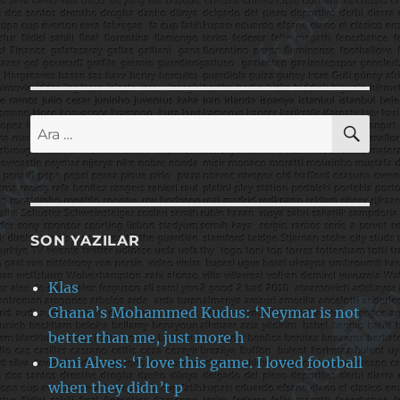
AR
Ara:
SON YAZILAR
Klas
Ghana’s Mohammed Kudus: ‘Neymar is not
better than me, just more h
Dani Alves: ‘I love this game. I loved football
when they didn’t p