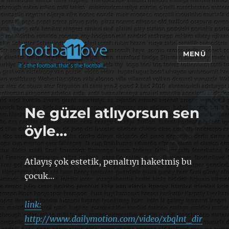
MENÜ
footbaLLove
Ne güzel atlıyorsun sen
öyle…
Atlayış çok estetik, penaltıyı haketmiş bu
çocuk…
link:
http://www.dailymotion.com/video/xbqlnt_dir