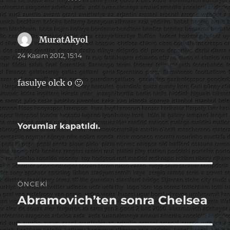
MuratAkyol
dedi
ki:
24 Kasım 2012, 15:14
fasulye olck o 🙂
Yorumlar kapatıldı.
Yazı
ÖNCEKI
gezinmesi
Abramovich’ten sonra Chelsea
Önceki
yazı: