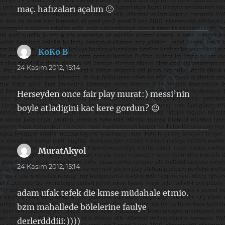
maç. hafızaları açalım 🙂
KoKo B
dedi
ki:
24 Kasım 2012, 15:14
Herseyden once fair play murat:) messi’nin
boyle atladigini kac kere gordun? 😉
MuratAkyol
dedi
ki:
24 Kasım 2012, 15:14
adam ufak tefek die kmse müdahale etmio.
bzm mahallede bölelerine faulye
derlerdddiii:))))