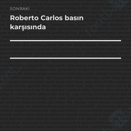
SONRAKI
Roberto Carlos basın
Sonraki
yazı:
karşısında