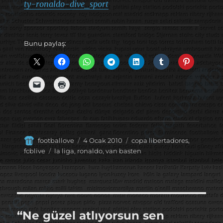
ty-ronaldo-dive_sport
Bunu paylaş:
Yazar
Yayın
Kategoriler
footballove
4 Ocak 2010
copa libertadores
,
tarihi
Etiketler
fcblive
la liga
,
ronaldo
,
van basten
“Ne güzel atlıyorsun sen