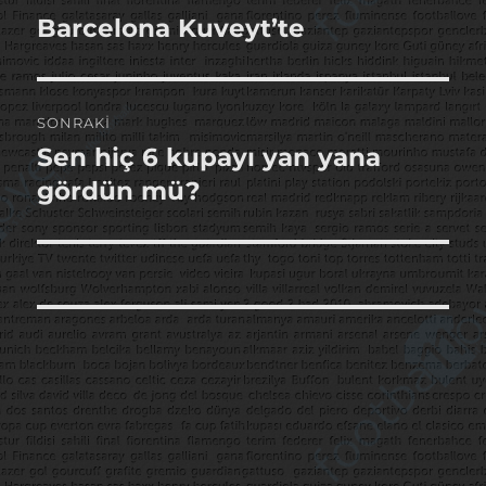
gezinmesi
Barcelona Kuveyt’te
Önceki
yazı:
SONRAKI
Sen hiç 6 kupayı yan yana
Sonraki
yazı:
gördün mü?