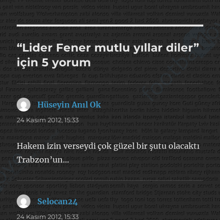
“Lider Fener mutlu yıllar diler”
için 5 yorum
Hüseyin Anıl Ok
dedi
ki:
24 Kasım 2012, 15:33
Hakem izin verseydi çok güzel bir şutu olacaktı
Trabzon’un…
Selocan24
dedi
ki:
24 Kasım 2012, 15:33