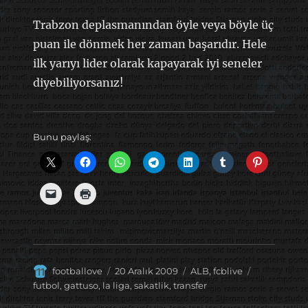
Trabzon deplasmanından öyle veya böyle üç
puan ile dönmek her zaman başarıdır. Hele
ilk yarıyı lider olarak kapayarak iyi seneler
diyebiliyorsanız!
Bunu paylaş:
Yazar
Yayın
Kategoriler
Etiketler
footballove
20 Aralık 2009
ALB
,
fcblive
tarihi
futbol
,
gattuso
,
la liga
,
sakatlik
,
transfer