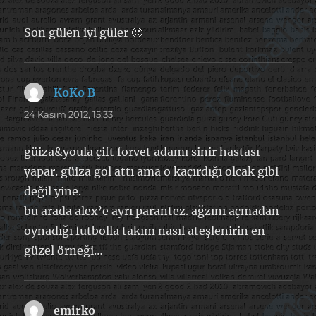
Son gülen iyi güler 🙂
KoKo B
dedi
ki:
24 Kasım 2012, 15:33
güiza&youla çift forvet adamı sinir hastası
yapar. güiza gol attı ama o kaçırdığı olcak gibi
değil yine.
bu arada alex’e ayrı parantez. ağzını açmadan
oynadığı futbolla takım nasıl ateşlenirin en
güzel örneği…
emirko
dedi