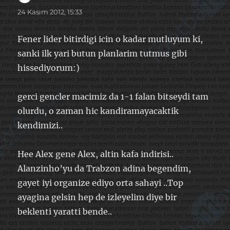
ki:
24 Kasım 2012, 15:33
Fener lider bitirdigi icin o kadar mutluyum ki,
sanki ilk yari butun planlarim tutmus gibi
hissediyorum:)
gerci gencler macimiz da 1-1 falan bitseydi tam
olurdu, o zaman hic kandiramayacaktik
kendimizi..
Hee Alex gene Alex, altin kafa indirisi..
Alanzinho’yu da Trabzon adina begendim,
gayet iyi organize ediyo orta sahayi ..Top
ayagina gelsin hep de izleyelim diye bir
beklenti yaratti bende..