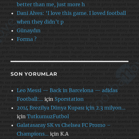
better than me, just more h
Dani Alves: ‘I love this game. I loved football
when they didn’t p
Günaydın
Forma ?
SON YORUMLAR
Leo Messi — Back in Barcelona — adidas
Football:…
için
Sporstation
2014 Brezilya Dünya Kupası için 2.3 milyon…
için
TutkumuzFutbol
Galatasaray SK vs Chelsea FC Promo –
Champions…
için
K.A