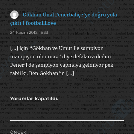
Gökhan Ünal Fenerbahçe’ye doğru yola
çıktı | footbaLLove
dedi
ki:
24 Kasım 2012, 15:33
[…] için “Gökhan ve Umut ile şampiyon
mampiyon olunmaz” diye defalarca dedim.
Fener’i de şampiyon yapmaya gelmiyor pek
tabii ki. Ben Gökhan’ın […]
Yorumlar kapatıldı.
Yazı
ÖNCEKI