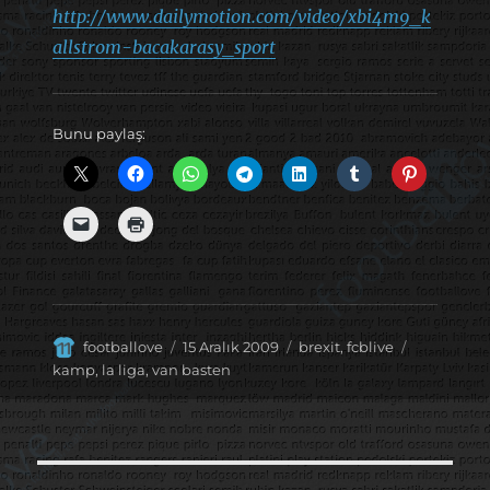
http://www.dailymotion.com/video/xbi4m9_k
allstrom-bacakarasy_sport
Bunu paylaş:
Yazar
Yayın
Kategoriler
Etiketler
footballove
15 Aralık 2009
brexit
,
fcblive
tarihi
kamp
,
la liga
,
van basten