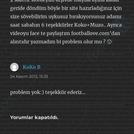
geride döndüm böyle bir site hazırladığınız için
size sövebilirim uykusuz bırakıyorsunuz adamı
saat sabahın 6 teşekkürler Koko+Muzo.. Ayrıca
videoyu face te paylaştım footballove.com’dan
alıntıdır yazmadım bi problem olur mu ? 🙂
KoKo B
dedi
ki:
24 Kasım 2012, 15:33
problem yok:) teşekkür ederiz…
Yorumlar kapatıldı.