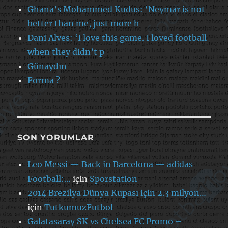
Ghana’s Mohammed Kudus: ‘Neymar is not
better than me, just more h
Dani Alves: ‘I love this game. I loved football
when they didn’t p
Günaydın
Forma ?
SON YORUMLAR
Leo Messi — Back in Barcelona — adidas
Football:…
için
Sporstation
2014 Brezilya Dünya Kupası için 2.3 milyon…
için
TutkumuzFutbol
Galatasaray SK vs Chelsea FC Promo –