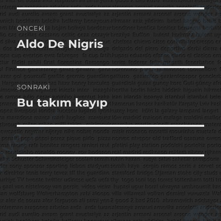
Yazı
ÖNCEKI
gezinmesi
Aldo De Nigris
Önceki
yazı:
SONRAKI
Bu takım kayıp
Sonraki
yazı: