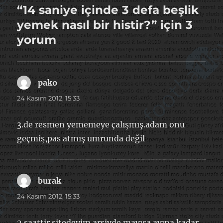
“14 saniye içinde 3 defa beşlik
yemek nasıl bir histir?” için 3
yorum
pako
dedi
ki:
24 Kasım 2012, 15:33
3.de resmen yememeye çalışmış.adam onu
geçmiş,pas atmış umrunda değil
burak
dedi
ki:
24 Kasım 2012, 15:33
2 saattir sitedeyim arşivde mayısa ayına kadar