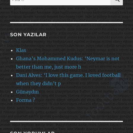
SON YAZILAR
Klas
Ghana’s Mohammed Kudus: ‘Neymar is not
better than me, just more h
Dani Alves: ‘I love this game. I loved football
when they didn’t p
Günaydın
Forma ?