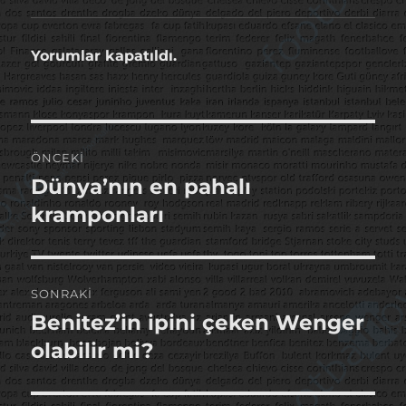
Yorumlar kapatıldı.
Yazı
ÖNCEKI
gezinmesi
Dünya’nın en pahalı
Önceki
yazı:
kramponları
SONRAKI
Benitez’in ipini çeken Wenger
Sonraki
yazı:
olabilir mi?