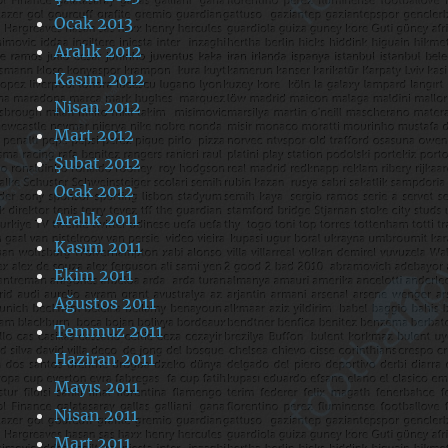
Ocak 2013
Aralık 2012
Kasım 2012
Nisan 2012
Mart 2012
Şubat 2012
Ocak 2012
Aralık 2011
Kasım 2011
Ekim 2011
Ağustos 2011
Temmuz 2011
Haziran 2011
Mayıs 2011
Nisan 2011
Mart 2011