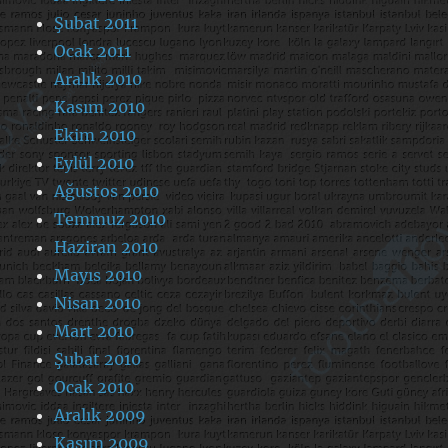
Şubat 2011
Ocak 2011
Aralık 2010
Kasım 2010
Ekim 2010
Eylül 2010
Ağustos 2010
Temmuz 2010
Haziran 2010
Mayıs 2010
Nisan 2010
Mart 2010
Şubat 2010
Ocak 2010
Aralık 2009
Kasım 2009