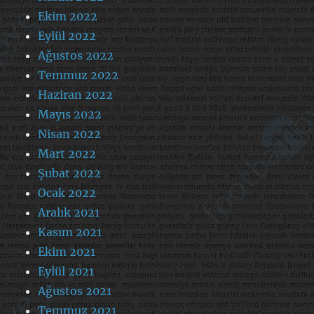
Ekim 2022
Eylül 2022
Ağustos 2022
Temmuz 2022
Haziran 2022
Mayıs 2022
Nisan 2022
Mart 2022
Şubat 2022
Ocak 2022
Aralık 2021
Kasım 2021
Ekim 2021
Eylül 2021
Ağustos 2021
Temmuz 2021