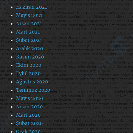
Haziran 2021
Mayıs 2021
Nisan 2021
Mart 2021
Şubat 2021
Aralık 2020
Kasım 2020
Ekim 2020
Eylül 2020
Ağustos 2020
Temmuz 2020
Mayıs 2020
Nisan 2020
Mart 2020
Şubat 2020
Ocak 2020