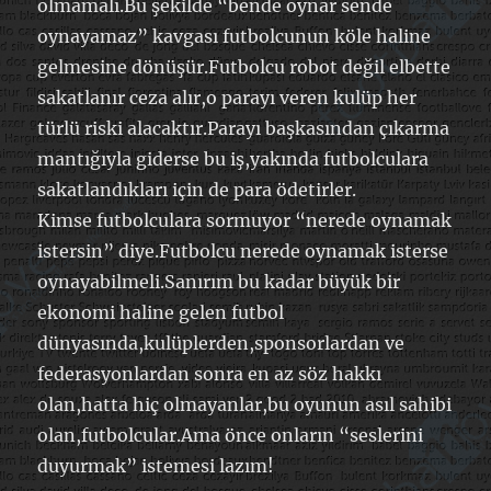
olmamalı.Bu şekilde “bende oynar sende
oynayamaz” kavgası futbolcunun köle haline
gelmesine dönüşür.Futbolcu robot değil elbette
sakatlanır ceza alır,o parayı veren kulüp her
türlü riski alacaktır.Parayı başkasından çıkarma
mantığıyla giderse bu iş,yakında futbolculara
sakatlandıkları için de para ödetirler.
Kimse futbolculara sormuyor “nerede oynamak
istersin” diye.Futbolcu nerede oynamak isterse
oynayabilmeli.Sanırım bu kadar büyük bir
ekonomi haline gelen futbol
dünyasında,kulüplerden,sponsorlardan ve
federasyonlardan sonra en az söz hakkı
olan,hatta hiç olmayanlar,bu oyunun asıl sahibi
olan,futbolcular.Ama önce onların “seslerini
duyurmak” istemesi lazım!