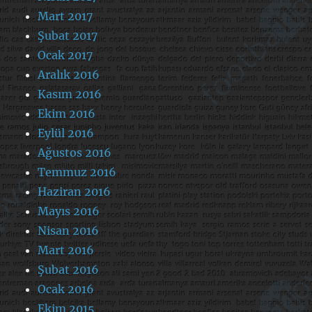
Mart 2017
Şubat 2017
Ocak 2017
Aralık 2016
Kasım 2016
Ekim 2016
Eylül 2016
Ağustos 2016
Temmuz 2016
Haziran 2016
Mayıs 2016
Nisan 2016
Mart 2016
Şubat 2016
Ocak 2016
Ekim 2015