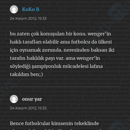
KoKo B
dedi
ki:
24 Kasım 2012, 15:33
bu zaten çok konuşulan bir konu. wenger’in
haklı tarafları olabilir ama futbolcu da ülkesi
için oynamak zorunda. neresinden baksan iki
tarafın haklılık payı var. ama wenger’in
söylediği şampiyonluk mücadelesi lafına
takıldım ben;)
onur yar
dedi
ki:
24 Kasım 2012, 15:33
Bence futbolcular kimsenin tekeklinde