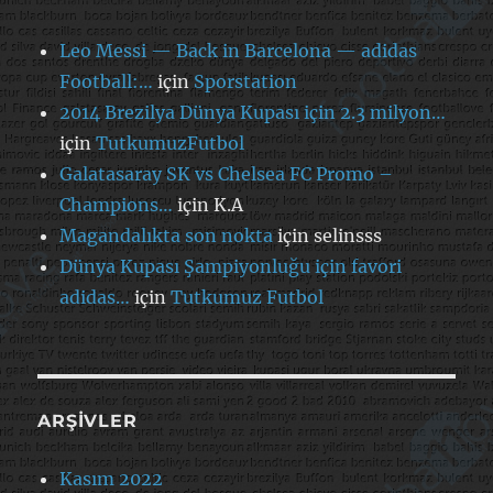
Leo Messi — Back in Barcelona — adidas
Football:…
için
Sporstation
2014 Brezilya Dünya Kupası için 2.3 milyon…
için
TutkumuzFutbol
Galatasaray SK vs Chelsea FC Promo –
Champions…
için
K.A
Magandalıkta son nokta
için
selinsss
Dünya Kupası Şampiyonluğu için favori
adidas…
için
Tutkumuz Futbol
ARŞIVLER
Kasım 2022