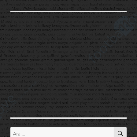
AR
Ara: