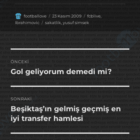
Yazar
Yayın
Kategoriler
footballove
23 Kasım 2009
fcblive
,
tarihi
Etiketler
Ibrahimovic
sakatlik
,
yusuf simsek
Yazı
ÖNCEKI
gezinmesi
Gol geliyorum demedi mi?
Önceki
yazı:
SONRAKI
Beşiktaş’ın gelmiş geçmiş en
Sonraki
yazı:
iyi transfer hamlesi