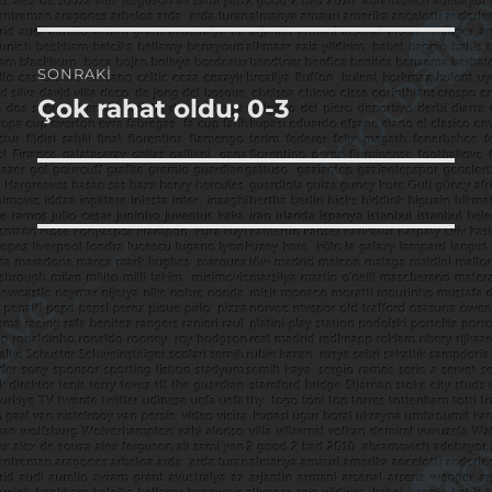
yazı:
SONRAKI
Çok rahat oldu; 0-3
Sonraki
yazı: