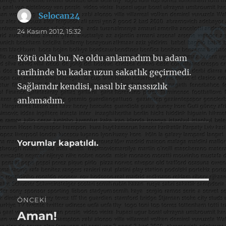
Selocan24
dedi
ki:
24 Kasım 2012, 15:32
Kötü oldu bu. Ne oldu anlamadım bu adam
tarihinde bu kadar uzun sakatlık geçirmedi.
Sağlamdır kendisi, nasıl bir şanssızlık
anlamadım.
Yorumlar kapatıldı.
Yazı
ÖNCEKI
gezinmesi
Aman!
Önceki