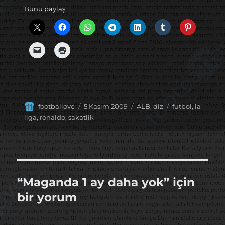
Bunu paylaş:
Yazar
Yayın
Kategoriler
Etiketler
footballove
5 Kasım 2009
ALB
,
diz
futbol
,
la
tarihi
liga
,
ronaldo
,
sakatlik
“Maganda 1 ay daha yok” için
bir yorum