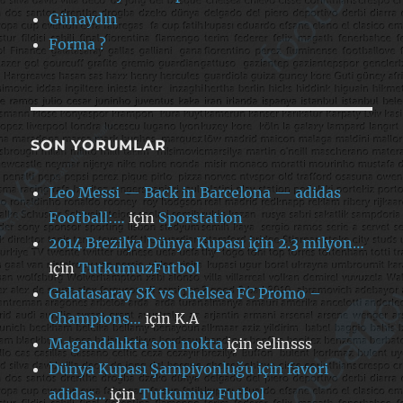
Günaydın
Forma ?
SON YORUMLAR
Leo Messi — Back in Barcelona — adidas
Football:…
için
Sporstation
2014 Brezilya Dünya Kupası için 2.3 milyon…
için
TutkumuzFutbol
Galatasaray SK vs Chelsea FC Promo –
Champions…
için
K.A
Magandalıkta son nokta
için
selinsss
Dünya Kupası Şampiyonluğu için favori
adidas…
için
Tutkumuz Futbol