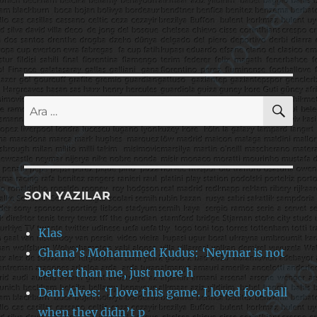
AR
Ara:
SON YAZILAR
Klas
Ghana’s Mohammed Kudus: ‘Neymar is not
better than me, just more h
Dani Alves: ‘I love this game. I loved football
when they didn’t p